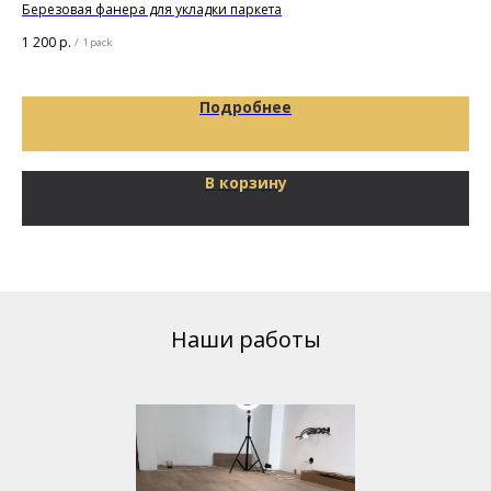
по
Березовая фанера для укладки паркета
1 200
р.
/
1 pack
11 
Подробнее
В корзину
Наши работы