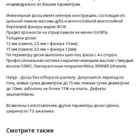
индивидуально по Вашим параметрам.
Инженерная доска имеет клееную конструкцию, состоящую из
цельной ламели массива дуба и многослойной влагостойкой
березовой фанеры марки ФСФ.
Предел прочности на отрыв ламели не менее 0,6 МПа.
Толщина доски:
12 мм (ламель 2,5 мм + фанера 10 мм);
15 мм (ламель 3,5 мм + фанера 12мм)
По периметру доски выполнен шип-паз, фаска с 4-х сторон.
Профессиональная система покрытия немецким маслом с твердым
воском OSMO, Лакокрасочные покрытия Milesi, RENNER (Италия).
Натур - Доска без отбора по распилу. Допускается: перепад по
тону, живые сучки диаметром до 15 мм, темные сучки диаметром
до 10мм, заболонь не более 15% на пласть. Дефекты
зашпаклеваны.
Возможны к изготовлению другие параметры доски (длина,
ширина) по ТЗ заказчика
Смотрите также