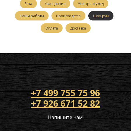
Елка
Кварцвинил
Укладка и уход
Наши работы
Производство
Шоу-рум
Оплата
Доставка
+7 499 755 75 96
+7 926 671 52 82
Напишите нам!