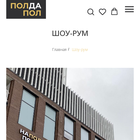
ШОУ-РУМ
Главная
Шоу-рум
/