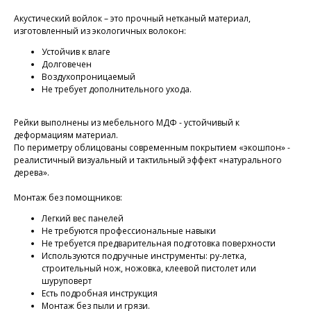
Акустический войлок – это прочный нетканый материал,
изготовленный из экологичных волокон:
Устойчив к влаге
Долговечен
Воздухопроницаемый
Не требует дополнительного ухода.
Рейки выполнены из мебельного МДФ - устойчивый к
деформациям материал.
По периметру облицованы современным покрытием «экошпон» -
реалистичный визуальный и тактильный эффект «натурального
дерева».
Монтаж без помощников:
Легкий вес панелей
Не требуются профессиональные навыки
Не требуется предварительная подготовка поверхности
Используются подручные инструменты: ру-летка,
строительный нож, ножовка, клеевой пистолет или
шуруповерт
Есть подробная инструкция
Монтаж без пыли и грязи.