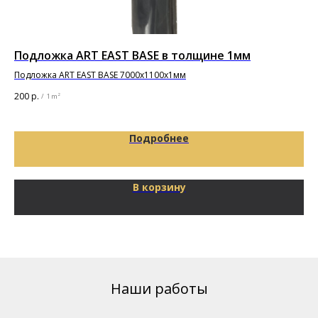
Подложка ART EAST BASE в толщине 1мм
Дв
Pr
Подложка ART EAST BASE 7000х1100х1мм
200
р.
/
1 m²
5 9
Подробнее
В корзину
Наши работы