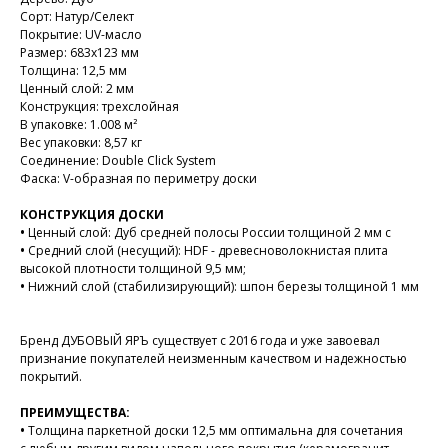
Сорт: Натур/Селект
Покрытие: UV-масло
Размер: 683x123 мм
Толщина: 12,5 мм
Ценный слой: 2 мм
Конструкция: трехслойная
В упаковке: 1.008 м²
Вес упаковки: 8,57 кг
Соединение: Double Click System
Фаска: V-образная по периметру доски
КОНСТРУКЦИЯ ДОСКИ
•
Ценный слой: Дуб средней полосы России толщиной 2 мм с
•
Средний слой (несущий): HDF - древесноволокнистая плита
высокой плотности толщиной 9,5 мм;
•
Нижний слой (стабилизирующий): шпон березы толщиной 1 мм
Бренд ДУБОВЫЙ ЯРЪ существует с 2016 года и уже завоевал
признание покупателей неизменным качеством и надежностью
покрытий.
ПРЕИМУЩЕСТВА:
•
Толщина паркетной доски 12,5 мм оптимальна для сочетания