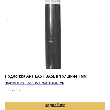
Подложка ART EAST BASE в толщине 1мм
PU
по
Подложка ART EAST BASE 7000х1100х1мм
200
р.
/
1 m²
13 
Подробнее