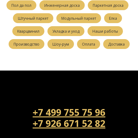
Пол да пол
Инженерная доска
Паркетная доска
Штучный паркет
Модульный паркет
Елка
Кварцвинил
Укладка и уход
Наши работы
Производство
Шоу-рум
Оплата
Доставка
+7 499 755 75 96
+7 926 671 52 82