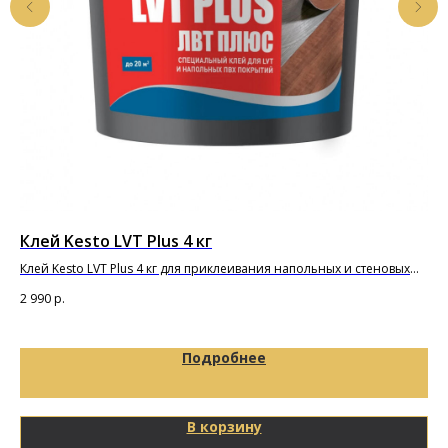
Клей Kesto LVT Plus 4 кг
Од
BO
Клей Kesto LVT Plus 4 кг для приклеивания напольных и стеновых
покрытий и плиток из ПВХ
2 990
р.
14 
Подробнее
В корзину