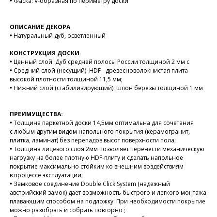
•
Фаска: V-образная по периметру доски
ОПИСАНИЕ ДЕКОРА
•
Натуральный дуб, осветленный
КОНСТРУКЦИЯ ДОСКИ
•
Ценный слой: Дуб средней полосы России толщиной 2 мм с
•
Средний слой (несущий): HDF - древесноволокнистая плита
высокой плотности толщиной 11,5 мм;
•
Нижний слой (стабилизирующий): шпон березы толщиной 1 мм
ПРЕИМУЩЕСТВА:
•
Толщина паркетной доски 14,5мм оптимальна для сочетания
с любым другим видом напольного покрытия (керамогранит,
плитка, ламинат) без перепадов высот поверхности пола;
•
Толщина лицевого слоя 2мм позволяет перенести механическую
нагрузку на более плотную HDF-плиту и сделать напольное
покрытие максимально стойким ко внешним воздействиям
в процессе эксплуатации;
•
Замковое соединение Double Click System (надежный
австрийский замок) дает возможность быстрого и легкого монтажа
плавающим способом на подложку. При необходимости покрытие
можно разобрать и собрать повторно ;