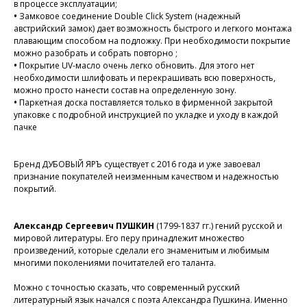
в процессе эксплуатации;
•
Замковое соединение Double Click System (надежный
австрийский замок) дает возможность быстрого и легкого монтажа
плавающим способом на подложку. При необходимости покрытие
можно разобрать и собрать повторно ;
•
Покрытие UV-масло очень легко обновить. Для этого нет
необходимости шлифовать и перекрашивать всю поверхность,
можно просто нанести состав на определенную зону.
•
Паркетная доска поставляется только в фирменной закрытой
упаковке с подробной инструкцией по укладке и уходу в каждой
пачке
Бренд ДУБОВЫЙ ЯРЪ существует с 2016 года и уже завоевал
признание покупателей неизменным качеством и надежностью
покрытий.
Александр Сергеевич ПУШКИН
(1799-1837 гг.) гений русской и
мировой литературы. Его перу принадлежит множество
произведений, которые сделали его знаменитым и любимым
многими поколениями почитателей его таланта.
Можно с точностью сказать, что современный русский
литературный язык начался с поэта Александра Пушкина. Именно