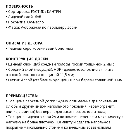
ПОВЕРХНОСТЬ
•
Сортировка: РУСТИК / КАНТРИ
•
Лицевой слой: Дуб
•
Покрытие: UV-масло
•
Фаска: V-образная по периметру доски
ОПИСАНИЕ ДЕКОРА
•
Темный серо коричневый болотный
КОНСТРУКЦИЯ ДОСКИ
•
Ценный слой: Дуб средней полосы России толщиной 2 мм с
•
Средний слой (несущий): HDF - древесноволокнистая плита
высокой плотности толщиной 11,5 мм;
•
Нижний слой (стабилизирующий): шпон березы толщиной 1 мм
ПРЕИМУЩЕСТВА:
•
Толщина паркетной доски 14,5мм оптимальна для сочетания
с любым другим видом напольного покрытия (керамогранит,
плитка, ламинат) без перепадов высот поверхности пола;
•
Толщина лицевого слоя 2мм позволяет перенести механическую
нагрузку на более плотную HDF-плиту и сделать напольное
покрытие максимально стойким ко внешним воздействиям