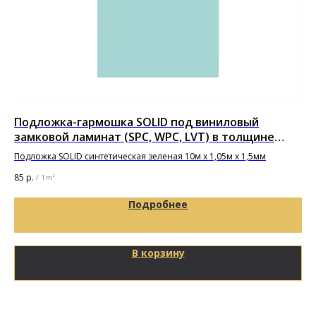
Подложка-гармошка SOLID под виниловый
Од
замковой ламинат (SPC, WPC, LVT) в толщине
BO
1,5мм
Подложка SOLID синтетическая зеленая 10м х 1,05м х 1,5мм
85
р.
14 
/
1 m²
Подробнее
В корзину