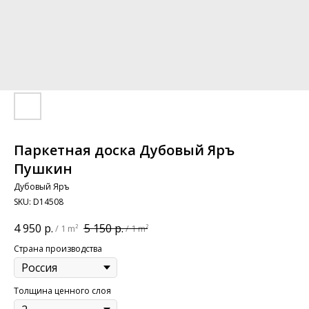
Паркетная доска Дубовый Яръ
Пушкин
Дубовый Яръ
SKU:
D14508
4 950
р.
5 150
р.
/
1 m²
/
1 m²
Страна производства
Толщина ценного слоя