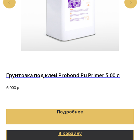
Грунтовка под клей Probond Pu Primer 5.00 л
По
т
6 000
р.
Под
92
Подробнее
В корзину