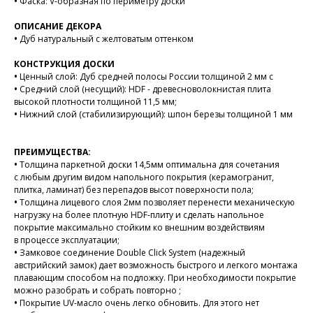
•
Фаска: V-образная по периметру доски
ОПИСАНИЕ ДЕКОРА
•
Дуб натуральный с желтоватым оттенком
КОНСТРУКЦИЯ ДОСКИ
•
Ценный слой: Дуб средней полосы России толщиной 2 мм с
•
Средний слой (несущий): HDF - древесноволокнистая плита
высокой плотности толщиной 11,5 мм;
•
Нижний слой (стабилизирующий): шпон березы толщиной 1 мм
ПРЕИМУЩЕСТВА:
•
Толщина паркетной доски 14,5мм оптимальна для сочетания
с любым другим видом напольного покрытия (керамогранит,
плитка, ламинат) без перепадов высот поверхности пола;
•
Толщина лицевого слоя 2мм позволяет перенести механическую
нагрузку на более плотную HDF-плиту и сделать напольное
покрытие максимально стойким ко внешним воздействиям
в процессе эксплуатации;
•
Замковое соединение Double Click System (надежный
австрийский замок) дает возможность быстрого и легкого монтажа
плавающим способом на подложку. При необходимости покрытие
можно разобрать и собрать повторно ;
•
Покрытие UV-масло очень легко обновить. Для этого нет