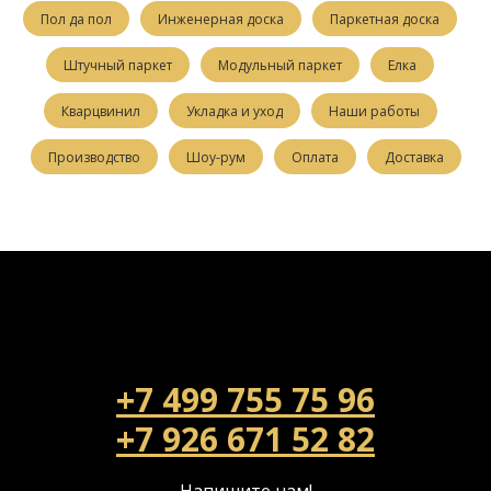
Пол да пол
Инженерная доска
Паркетная доска
Штучный паркет
Модульный паркет
Елка
Кварцвинил
Укладка и уход
Наши работы
Производство
Шоу-рум
Оплата
Доставка
+7 499 755 75 96
+7 926 671 52 82