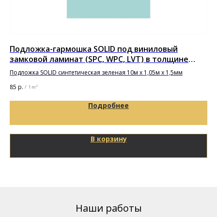
Подложка-гармошка SOLID под виниловый
Гр
замковой ламинат (SPC, WPC, LVT) в толщине
6 0
1,5мм
Подложка SOLID синтетическая зеленая 10м х 1,05м х 1,5мм
85
р.
/
1 m²
Подробнее
В корзину
Наши работы