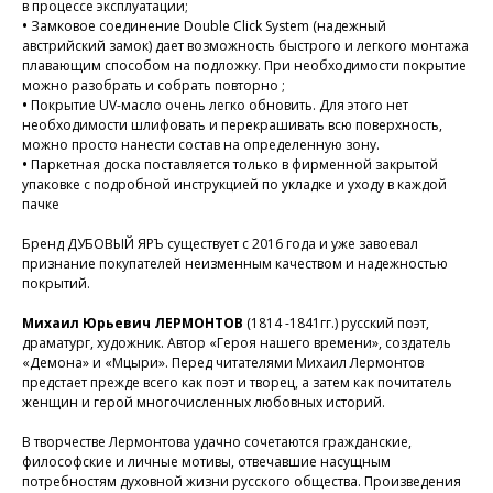
в процессе эксплуатации;
•
Замковое соединение Double Click System (надежный
австрийский замок) дает возможность быстрого и легкого монтажа
плавающим способом на подложку. При необходимости покрытие
можно разобрать и собрать повторно ;
•
Покрытие UV-масло очень легко обновить. Для этого нет
необходимости шлифовать и перекрашивать всю поверхность,
можно просто нанести состав на определенную зону.
•
Паркетная доска поставляется только в фирменной закрытой
упаковке с подробной инструкцией по укладке и уходу в каждой
пачке
Бренд ДУБОВЫЙ ЯРЪ существует с 2016 года и уже завоевал
признание покупателей неизменным качеством и надежностью
покрытий.
Михаил Юрьевич ЛЕРМОНТОВ
(1814 -1841гг.) русский поэт,
драматург, художник. Автор «Героя нашего времени», создатель
«Демона» и «Мцыри». Перед читателями Михаил Лермонтов
предстает прежде всего как поэт и творец, а затем как почитатель
женщин и герой многочисленных любовных историй.
В творчестве Лермонтова удачно сочетаются гражданские,
философские и личные мотивы, отвечавшие насущным
потребностям духовной жизни русского общества. Произведения