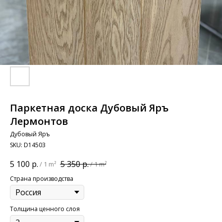
Паркетная доска Дубовый Яръ
Лермонтов
Дубовый Яръ
SKU:
D14503
5 100
р.
5 350
р.
/
1 m²
/
1 m²
Страна производства
Толщина ценного слоя