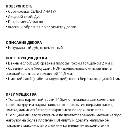
ПОВЕРХНОСТЬ
•
Сортировка: СЕЛЕКТ / НАТУР
•
Лицевой слой: Дуб
•
Покрытие: UV-масло
•
Фаска: V-образная по периметру доски
ОПИСАНИЕ ДЕКОРА
•
Натуральный дуб, осветленный
КОНСТРУКЦИЯ ДОСКИ
•
Ценный слой: Дуб средней полосы России толщиной 2 мм с
•
Средний слой (несущий): HDF - древесноволокнистая плита
высокой плотности толщиной 11,5 мм;
•
Нижний слой (стабилизирующий): шпон березы толщиной 1 мм
ПРЕИМУЩЕСТВА:
•
Толщина паркетной доски 14,5мм оптимальна для сочетания
с любым другим видом напольного покрытия (керамогранит,
плитка, ламинат) без перепадов высот поверхности пола;
•
Толщина лицевого слоя 2мм позволяет перенести механическую
нагрузку на более плотную HDF-плиту и сделать напольное
покрытие максимально стойким ко внешним воздействиям