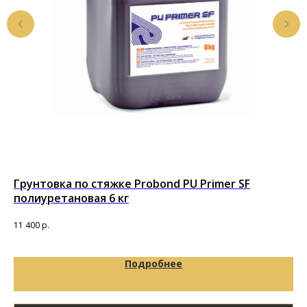
Грунтовка по стяжке Probond PU Primer SF
По
полиуретановая 6 кг
т
Под
11 400
р.
92
Подробнее