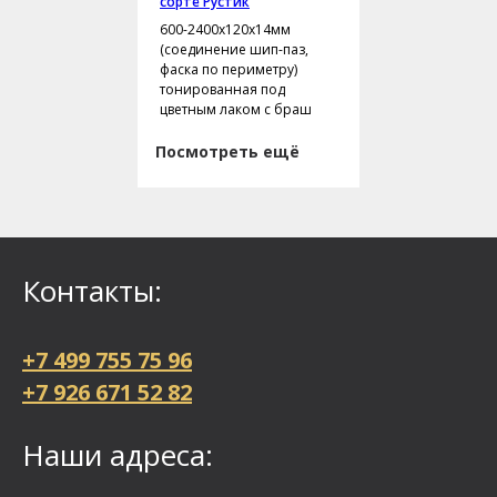
сорте Рустик
600-2400х120х14мм
(соединение шип-паз,
фаска по периметру)
тонированная под
цветным лаком с браш
Посмотреть ещё
Контакты:
+7 499 755 75 96
+7 926 671 52 82
Наши адреса: