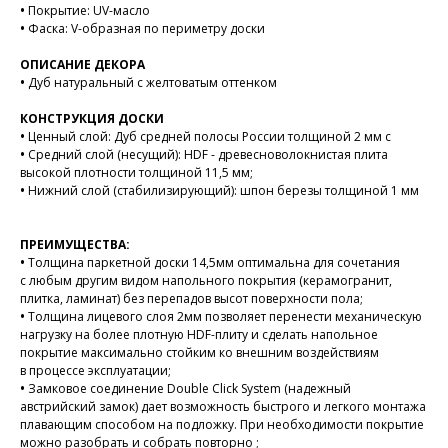
•
Покрытие: UV-масло
•
Фаска: V-образная по периметру доски
ОПИСАНИЕ ДЕКОРА
•
Дуб натуральный с желтоватым оттенком
КОНСТРУКЦИЯ ДОСКИ
•
Ценный слой: Дуб средней полосы России толщиной 2 мм с
•
Средний слой (несущий): HDF - древесноволокнистая плита
высокой плотности толщиной 11,5 мм;
•
Нижний слой (стабилизирующий): шпон березы толщиной 1 мм
ПРЕИМУЩЕСТВА:
•
Толщина паркетной доски 14,5мм оптимальна для сочетания
с любым другим видом напольного покрытия (керамогранит,
плитка, ламинат) без перепадов высот поверхности пола;
•
Толщина лицевого слоя 2мм позволяет перенести механическую
нагрузку на более плотную HDF-плиту и сделать напольное
покрытие максимально стойким ко внешним воздействиям
в процессе эксплуатации;
•
Замковое соединение Double Click System (надежный
австрийский замок) дает возможность быстрого и легкого монтажа
плавающим способом на подложку. При необходимости покрытие
можно разобрать и собрать повторно ;