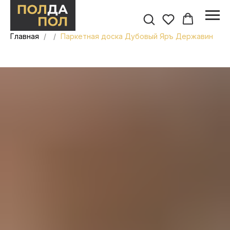
Главная
Паркетная доска Дубовый Яръ Державин