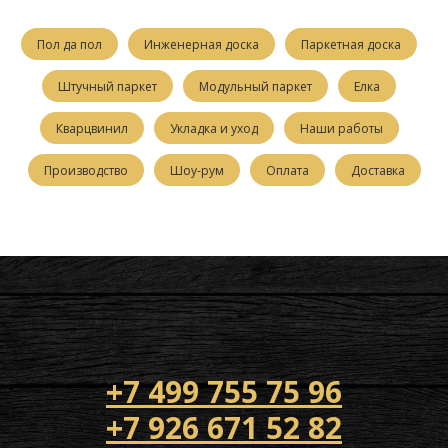
Пол да пол
Инженерная доска
Паркетная доска
Штучный паркет
Модульный паркет
Елка
Кварцвинил
Укладка и уход
Наши работы
Производство
Шоу-рум
Оплата
Доставка
+7 499 755 75 96
+7 926 671 52 82