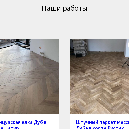
Наши работы
цузская елка Дуб в
Штучный паркет масс
те Натур
Дуба в сорте Рустик