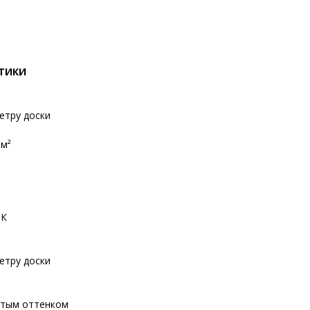
СТИКИ
етру доски
8м²
ИК
етру доски
атым оттенком