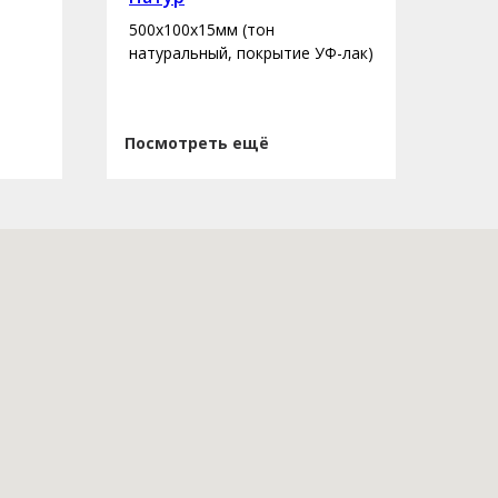
500х100х15мм (тон
400-
натуральный, покрытие УФ-лак)
нату
Посмотреть ещё
Пос