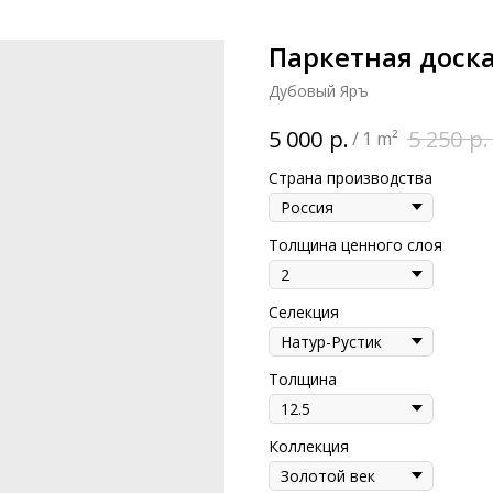
Паркетная доск
Дубовый Яръ
р.
р.
5 000
5 250
/
1 m²
Страна производства
Толщина ценного слоя
Селекция
Толщина
Коллекция