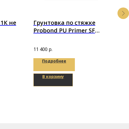
1К не
Грунтовка по стяжке
По
Probond PU Primer SF
SO
унт
полиуретановая 6 кг
за
Подл
O 4,5 кг
WP
зеле
11 400
р.
85
р
1,
Подробнее
В корзину