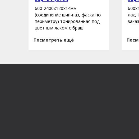
600-2400х120х14мм
600х
асло
(соединение шип-паз, фаска по
лак,
периметру) тонированная под
зака
цветным лаком с браш
Посмотреть ещё
Посм