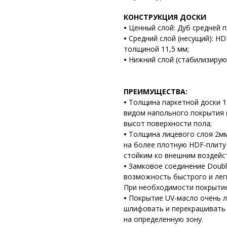
КОНСТРУКЦИЯ ДОСКИ
•
Ценный слой: Дуб средней 
•
Средний слой (несущий): H
толщиной 11,5 мм;
•
Нижний слой (стабилизирую
ПРЕИМУЩЕСТВА:
•
Толщина паркетной доски 1
видом напольного покрытия (
высот поверхности пола;
•
Толщина лицевого слоя 2мм
на более плотную HDF-плиту
стойким ко внешним воздейст
•
Замковое соединение Double
возможность быстрого и ле
При необходимости покрытие
•
Покрытие UV-масло очень л
шлифовать и перекрашивать 
на определенную зону.