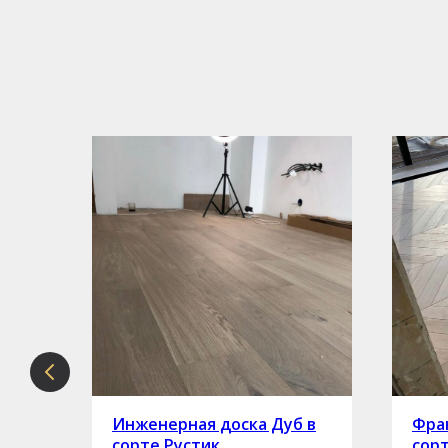
рте
Инженерная доска Дуб в
Фран
сорте Рустик
сор