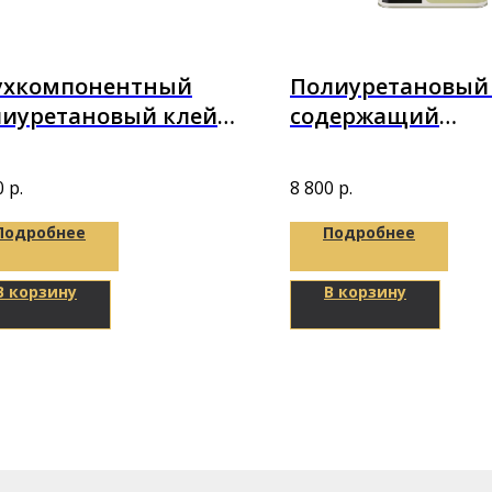
ухкомпонентный
Полиуретановый 
лиуретановый клей
содержащий
Bond IZOPUR 2K 10кг
растворителя гр
Puretop Primer-EC
0
р.
8 800
р.
(5л)
Подробнее
Подробнее
В корзину
В корзину