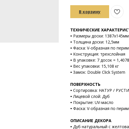
В корзину
ТЕХНИЧЕСКИЕ ХАРАКТЕРИ
•
Размеры доски: 1387х145мм
•
Толщина доски: 12,5мм
•
Фаска: V-образная по перим
•
Конструкция: трехслойная
•
В упаковке: 7 досок = 1,407
•
Вес упаковки: 15,108 кг
•
Замок: Double Click System
ПОВЕРХНОСТЬ
•
Сортировка: НАТУР / РУСТ
•
Лицевой слой: Дуб
•
Покрытие: UV-масло
•
Фаска: V-образная по перим
ОПИСАНИЕ ДЕКОРА
•
Дуб натуральный с желтов