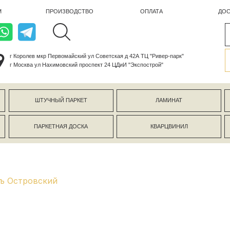
ПРОИЗВОДСТВО
ОПЛАТА
ДОСТАВКА
лев мкр Первомайский ул Советская д 42А ТЦ "Ривер-парк"
ва ул Нахимовский проспект 24 ЦДиИ "Экспострой"
ШТУЧНЫЙ ПАРКЕТ
ЛАМИНАТ
КЕРАМОГР
ПАРКЕТНАЯ ДОСКА
КВАРЦВИНИЛ
СТЕНОВЫЕ 
ъ Островский