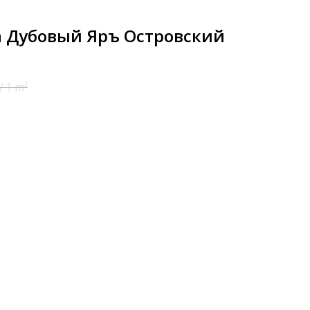
а Дубовый Яръ Островский
/
1 m²