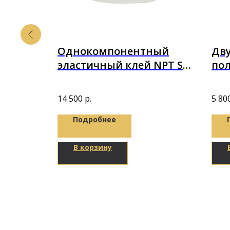
loor
Однокомпонентный
Дв
PE в
эластичный клей NPT S
по
BOND FLEX на базе MC
Pur
nge
Полимера 14кг
8,1
1,5мм
14 500
р.
5 80
Подробнее
В корзину