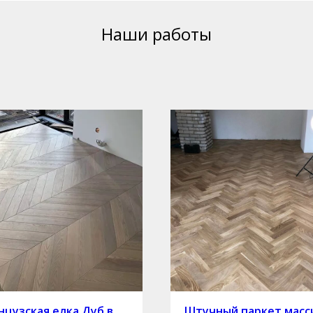
Наши работы
цузская елка Дуб в
Штучный паркет масс