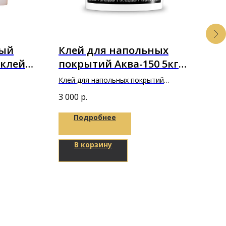
ный
Клей для напольных
По
 клей
покрытий Аква-150 5кг
Sm
 A+B
"Фиксус"
Клей для напольных покрытий
Подл
Аква-150 5кг "Фиксус"
1000
3 000
р.
168
Подробнее
В корзину