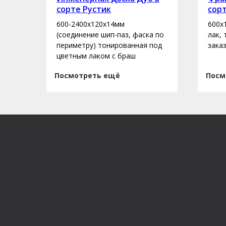
сорте Рустик
сор
600-2400х120х14мм
600х
асло
(соединение шип-паз, фаска по
лак,
периметру) тонированная под
зака
цветным лаком с браш
Посмотреть ещё
Посм