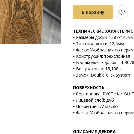
В корзину
ТЕХНИЧЕСКИЕ ХАРАКТЕРИ
•
Размеры доски: 1387х145мм
•
Толщина доски: 12,5мм
•
Фаска: V-образная по перим
•
Конструкция: трехслойная
•
В упаковке: 7 досок = 1,407
•
Вес упаковки: 15,108 кг
•
Замок: Double Click System
ПОВЕРХНОСТЬ
•
Сортировка: РУСТИК / КАН
•
Лицевой слой: Дуб
•
Покрытие: UV-масло
•
Фаска: V-образная по перим
ОПИСАНИЕ ДЕКОРА