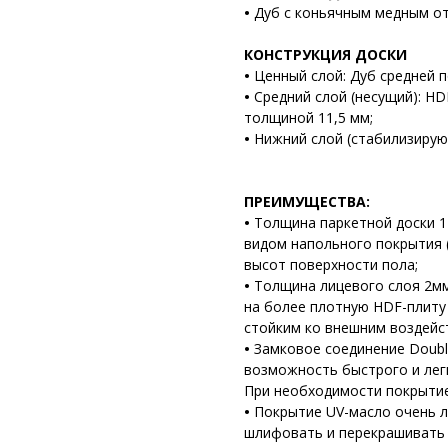
•
Дуб с коньячным медным о
КОНСТРУКЦИЯ ДОСКИ
•
Ценный слой: Дуб средней 
•
Средний слой (несущий): H
толщиной 11,5 мм;
•
Нижний слой (стабилизирую
ПРЕИМУЩЕСТВА:
•
Толщина паркетной доски 1
видом напольного покрытия (
высот поверхности пола;
•
Толщина лицевого слоя 2мм
на более плотную HDF-плиту
стойким ко внешним воздейст
•
Замковое соединение Double
возможность быстрого и ле
При необходимости покрытие
•
Покрытие UV-масло очень л
шлифовать и перекрашивать 