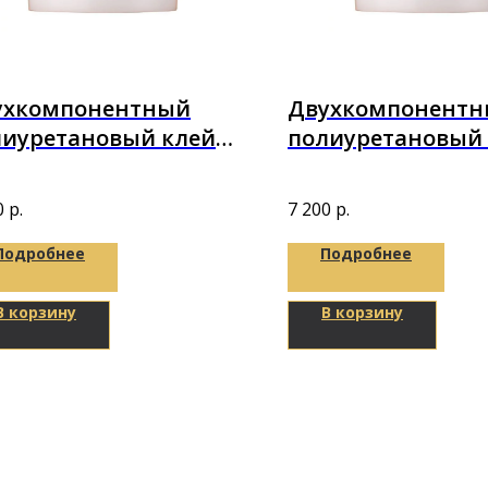
ухкомпонентный
Двухкомпонент
лиуретановый клей
полиуретановый
etop 2K-Parket A+B
Puretop 2K-Parket
кг
10,1кг
0
р.
7 200
р.
Подробнее
Подробнее
В корзину
В корзину