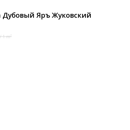
а Дубовый Яръ Жуковский
/
1 m²