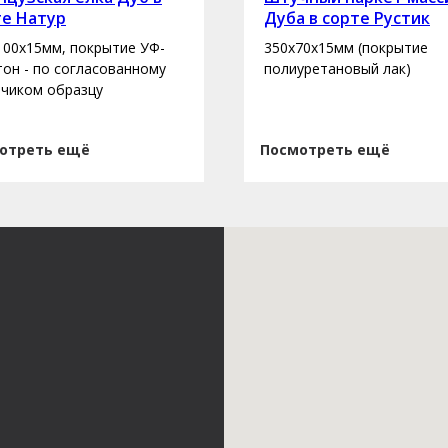
те Натур
Дуба в сорте Рустик
100х15мм, покрытие УФ-
350х70х15мм (покрытие
 тон - по согласованному
полиуретановый лак)
зчиком образцу
отреть ещё
Посмотреть ещё