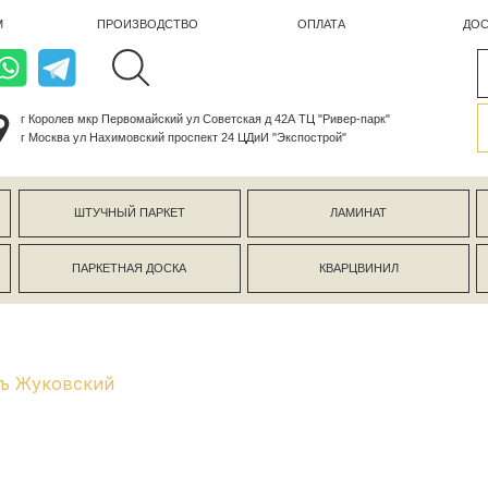
ПРОИЗВОДСТВО
ОПЛАТА
ДОСТАВКА
лев мкр Первомайский ул Советская д 42А ТЦ "Ривер-парк"
ва ул Нахимовский проспект 24 ЦДиИ "Экспострой"
ШТУЧНЫЙ ПАРКЕТ
ЛАМИНАТ
КЕРАМОГР
ПАРКЕТНАЯ ДОСКА
КВАРЦВИНИЛ
СТЕНОВЫЕ 
ръ Жуковский