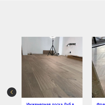
рте
Инженерная доска Дуб в
Фран