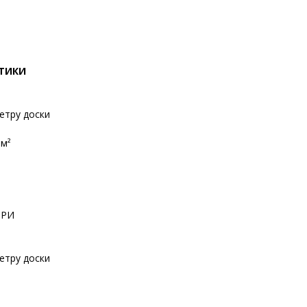
СТИКИ
етру доски
8м²
ТРИ
етру доски