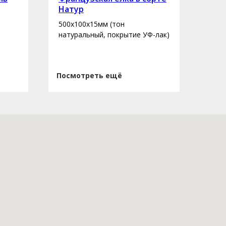
Натур
сор
500х100х15мм (тон
400-
натуральный, покрытие УФ-лак)
нату
Посмотреть ещё
Пос