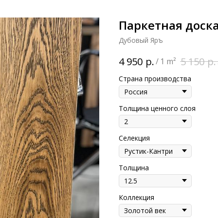
Паркетная доск
Дубовый Яръ
р.
р.
4 950
5 150
/
1 m²
Страна производства
Толщина ценного слоя
Селекция
Толщина
Коллекция