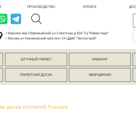
ПРОИЗВОДСТВО
ОПЛАТА
ДОСТАВКА
лев мкр Первомайский ул Советская д 42А ТЦ "Ривер-парк"
ва ул Нахимовский проспект 24 ЦДиИ "Экспострой"
ШТУЧНЫЙ ПАРКЕТ
ЛАМИНАТ
КЕРАМОГР
ПАРКЕТНАЯ ДОСКА
КВАРЦВИНИЛ
СТЕНОВЫЕ 
я доска Kochanelli Льянура