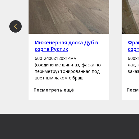
рте
Инженерная доска Дуб в
Фран
сорте Рустик
сор
600-2400х120х14мм
600х
асло
(соединение шип-паз, фаска по
лак,
периметру) тонированная под
зака
цветным лаком с браш
Посмотреть ещё
Посм