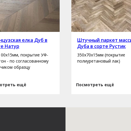
цузская елка Дуб в
Штучный паркет масс
те Натур
Дуба в сорте Рустик
100х15мм, покрытие УФ-
350х70х15мм (покрытие
 тон - по согласованному
полиуретановый лак)
зчиком образцу
отреть ещё
Посмотреть ещё