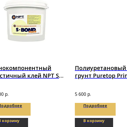
нокомпонентный
Полиуретановый
стичный клей NPT S
грунт Puretop Pri
D FLEX на базе MC
4,5 кг (5л)
имера 14кг
00
р.
5 600
р.
Подробнее
Подробнее
В корзину
В корзину