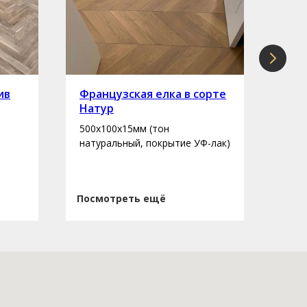
ив
Французская елка в сорте
Инж
Натур
сор
500х100х15мм (тон
400-
натуральный, покрытие УФ-лак)
нату
Посмотреть ещё
Пос