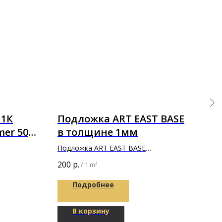
 1К
Подложка ART EAST BASE
По
mer 50
в толщине 1мм
ли
в 
Подложка ART EAST BASE
Подл
7000х1100х1мм
лист
200
р.
65
р
/
1 m²
100
Подробнее
В корзину