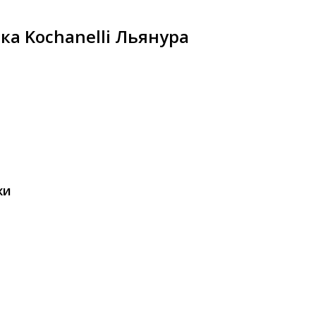
а Kochanelli Льянура
КИ