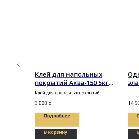
loor
Клей для напольных
Од
я ЭПС
покрытий Аква-150 5кг
эла
"Фиксус"
BON
Клей для напольных покрытий
Пол
S Pro)
Аква-150 5кг "Фиксус"
3 000
р.
14 5
Подробнее
В корзину