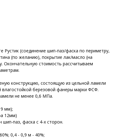
е Рустик (cоединение шип-паз/фаска по периметру,
атина (по желанию), покрытие лак/масло (на
су. Окончательную стоимость рассчитываем
раметрам.
еную конструкцию, состоящую из цельной ламели
й влагостойкой березовой фанеры марки ФСФ.
амели не менее 0,6 МПа.
9 мм);
ра 12мм)
 шип-паз, фаска с 4-х сторон.
60%; 0,4 - 0,9 м - 40%;