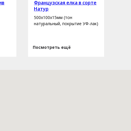
ив
Французская елка в сорте
Инж
Натур
сор
500х100х15мм (тон
400-
натуральный, покрытие УФ-лак)
нату
Посмотреть ещё
Пос