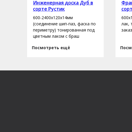
рте
Инженерная доска Дуб в
Фран
сорте Рустик
сор
600-2400х120х14мм
600х
асло
(соединение шип-паз, фаска по
лак,
периметру) тонированная под
зака
цветным лаком с браш
Посмотреть ещё
Посм