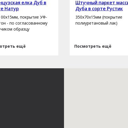
цузская елка Дуб в
Штучный паркет масс
те Натур
Дуба в сорте Рустик
100х15мм, покрытие УФ-
350х70х15мм (покрытие
 тон - по согласованному
полиуретановый лак)
зчиком образцу
отреть ещё
Посмотреть ещё