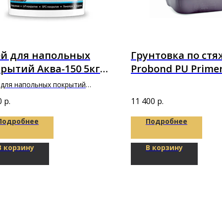
ей для напольных
Грунтовка по стя
рытий Аква-150 5кг
Probond PU Primer
ксус"
полиуретановая 6
 для напольных покрытий
150 5кг "Фиксус"
0
р.
11 400
р.
Подробнее
Подробнее
В корзину
В корзину