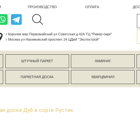
ПРОИЗВОДСТВО
ОПЛАТА
ДОСТАВКА
лев мкр Первомайский ул Советская д 42А ТЦ "Ривер-парк"
ва ул Нахимовский проспект 24 ЦДиИ "Экспострой"
ШТУЧНЫЙ ПАРКЕТ
ЛАМИНАТ
КЕРАМОГР
ПАРКЕТНАЯ ДОСКА
КВАРЦВИНИЛ
СТЕНОВЫЕ 
я доска Дуб в сорте Рустик