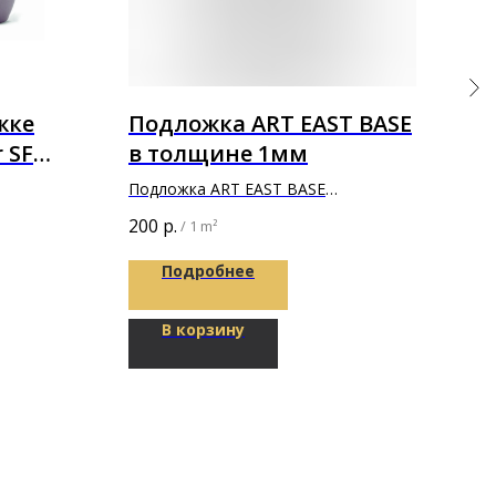
жке
Подложка ART EAST BASE
Бе
 SF
в толщине 1мм
Бере
 кг
парк
Подложка ART EAST BASE
1 20
7000х1100х1мм
200
р.
/
1 m²
Подробнее
В корзину