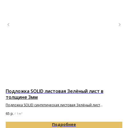
Подложка SOLID листовая Зелёный лист в
По
толщине 3мм
то
Подложка SOLID синтетическая листовая Зелёный лист
Под
1000х500х3мм
65
р.
29
/
1 m²
Подробнее