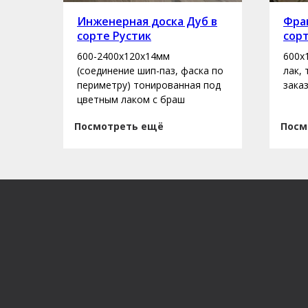
рте
Инженерная доска Дуб в
Фран
сорте Рустик
сор
600-2400х120х14мм
600х
асло
(соединение шип-паз, фаска по
лак,
периметру) тонированная под
зака
цветным лаком с браш
Посмотреть ещё
Посм