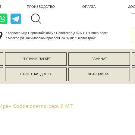
ПРОИЗВОДСТВО
ОПЛАТА
ДОСТАВКА
лев мкр Первомайский ул Советская д 42А ТЦ "Ривер-парк"
ва ул Нахимовский проспект 24 ЦДиИ "Экспострой"
ШТУЧНЫЙ ПАРКЕТ
ЛАМИНАТ
КЕРАМОГР
ПАРКЕТНАЯ ДОСКА
КВАРЦВИНИЛ
СТЕНОВЫЕ 
Иран София светло-серый MT