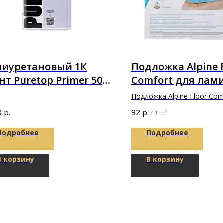
лиуретановый 1К
Подложка Alpine 
нт Puretop Primer 50
Comfort для лам
кг (5л)
толщине 3мм
Подложка Alpine Floor Com
1200х500х3мм
0
р.
92
р.
/
1 m²
Подробнее
Подробнее
В корзину
В корзину