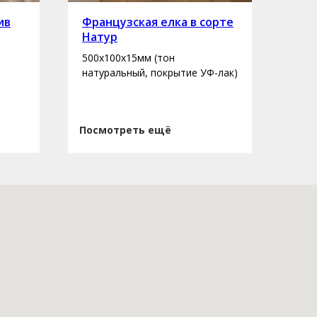
ив
Французская елка в сорте
Инж
Натур
сор
500х100х15мм (тон
400-
натуральный, покрытие УФ-лак)
нату
Посмотреть ещё
Пос