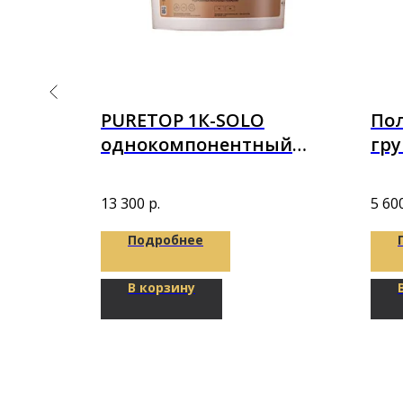
PURETOP 1К-SOLO
По
 лист
однокомпонентный
гру
STP-полимерный клей
4,5 
еская
14кг
13 300
р.
5 60
Подробнее
В корзину