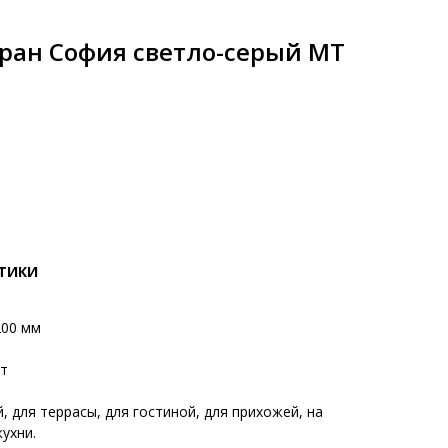
ран София светло-серый MT
СТИКИ
200 мм
ит
, для террасы, для гостиной, для прихожей, на
кухни.