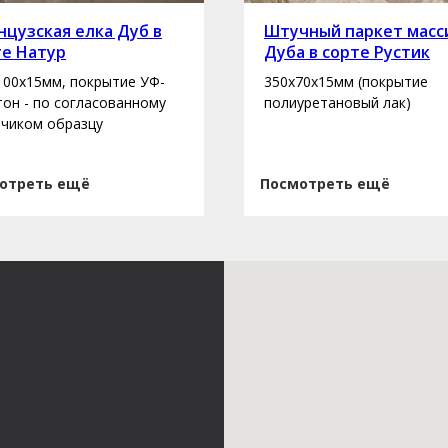
цузская елка Дуб в
Штучный паркет масс
те Натур
Дуба в сорте Рустик
100х15мм, покрытие УФ-
350х70х15мм (покрытие
 тон - по согласованному
полиуретановый лак)
зчиком образцу
отреть ещё
Посмотреть ещё