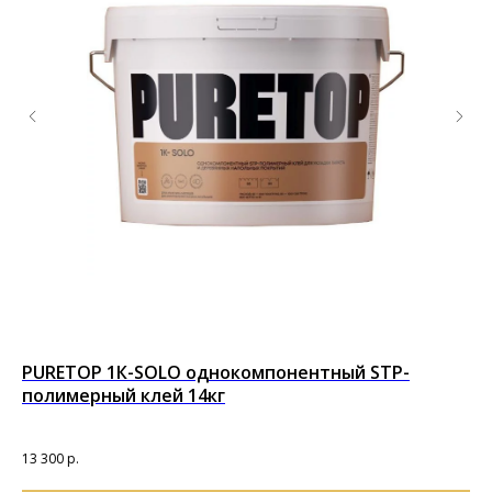
PURETOP 1К-SOLO однокомпонентный STP-
По
полимерный клей 14кг
Под
65
13 300
р.