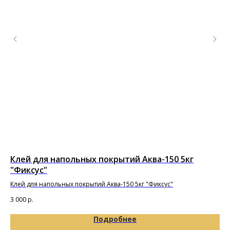
Клей для напольных покрытий Аква-150 5кг
По
"Фиксус"
Под
Клей для напольных покрытий Аква-150 5кг "Фиксус"
65
3 000
р.
Подробнее