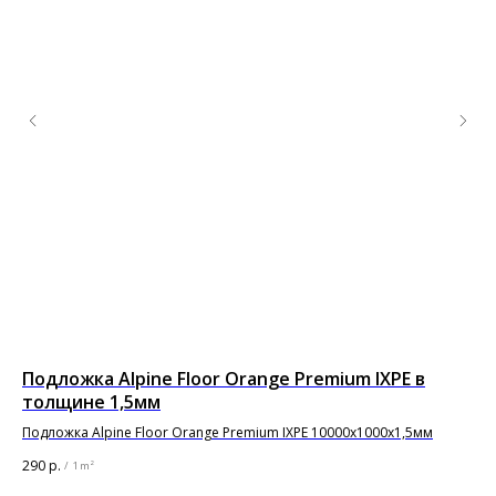
Подложка Alpine Floor Orange Premium IXPE в
Кл
толщине 1,5мм
Кле
пок
Подложка Alpine Floor Orange Premium IXPE 10000х1000х1,5мм
2 9
290
р.
/
1 m²