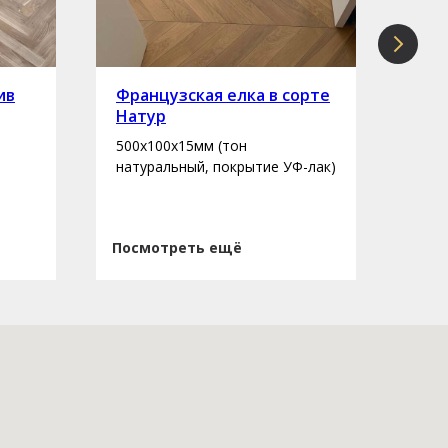
ив
Французская елка в сорте
Инж
Натур
сор
500х100х15мм (тон
400-
натуральный, покрытие УФ-лак)
нату
Посмотреть ещё
Пос