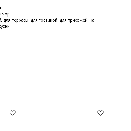
ит
я
рамор
, для террасы, для гостиной, для прихожей, на
кухни.