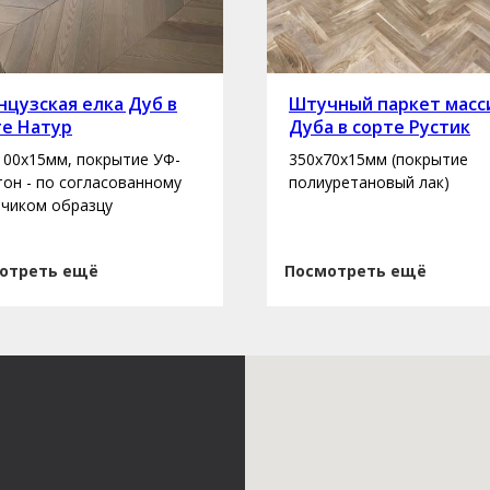
цузская елка Дуб в
Штучный паркет масс
те Натур
Дуба в сорте Рустик
100х15мм, покрытие УФ-
350х70х15мм (покрытие
 тон - по согласованному
полиуретановый лак)
зчиком образцу
отреть ещё
Посмотреть ещё