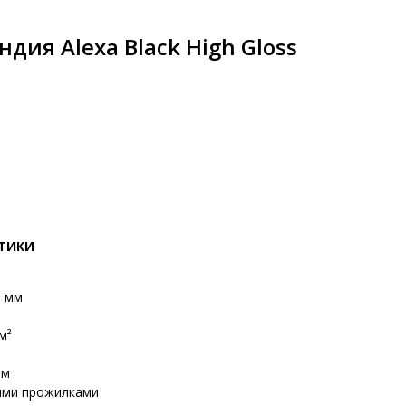
дия Alexa Black High Gloss
СТИКИ
0 мм
м²
мм
ыми прожилками