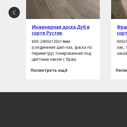
рте
Инженерная доска Дуб в
Фран
сорте Рустик
сор
600-2400х120х14мм
600х
асло
(соединение шип-паз, фаска по
лак,
периметру) тонированная под
зака
цветным лаком с браш
Посмотреть ещё
Посм