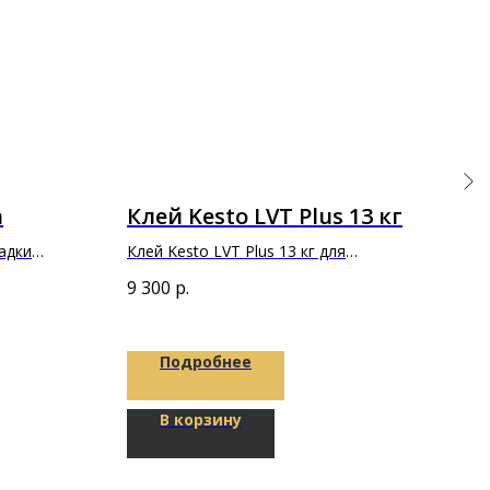
а
Клей Kesto LVT Plus 13 кг
Гр
Pro
адки
Клей Kesto LVT Plus 13 кг для
приклеивания напольных и стеновых
9 300
р.
покрытий и плиток из ПВХ
6 00
Подробнее
В корзину