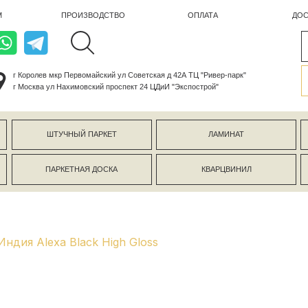
ПРОИЗВОДСТВО
ОПЛАТА
ДОСТАВКА
лев мкр Первомайский ул Советская д 42А ТЦ "Ривер-парк"
ва ул Нахимовский проспект 24 ЦДиИ "Экспострой"
ШТУЧНЫЙ ПАРКЕТ
ЛАМИНАТ
КЕРАМОГР
ПАРКЕТНАЯ ДОСКА
КВАРЦВИНИЛ
СТЕНОВЫЕ 
ндия Alexa Black High Gloss