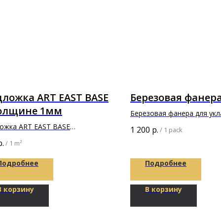
ложка ART EAST BASE
Березовая фанер
толщине 1мм
Березовая фанера для укл
паркета
ожка ART EAST BASE
1 200
р.
/
1 pack
х1100х1мм
р.
/
1 m²
Подробнее
Подробнее
В корзину
В корзину