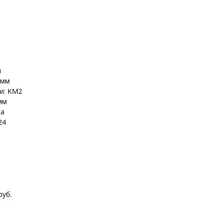
м
5мм
и: KM2
мм
ка
24
.
руб.