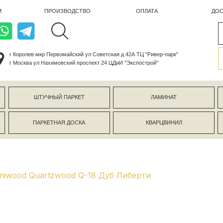
ПРОИЗВОДСТВО
ОПЛАТА
ДОСТАВКА
лев мкр Первомайский ул Советская д 42А ТЦ "Ривер-парк"
ва ул Нахимовский проспект 24 ЦДиИ "Экспострой"
ШТУЧНЫЙ ПАРКЕТ
ЛАМИНАТ
КЕРАМОГР
ПАРКЕТНАЯ ДОСКА
КВАРЦВИНИЛ
СТЕНОВЫЕ 
iwood Quartzwood Q-18 Дуб Либерти