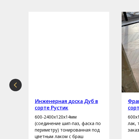
рте
Инженерная доска Дуб в
Фран
сорте Рустик
сор
600-2400х120х14мм
600х
асло
(соединение шип-паз, фаска по
лак,
периметру) тонированная под
зака
цветным лаком с браш