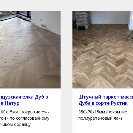
цузская елка Дуб в
Штучный паркет масс
те Натур
Дуба в сорте Рустик
100х15мм, покрытие УФ-
350х70х15мм (покрытие
 тон - по согласованному
полиуретановый лак)
зчиком образцу