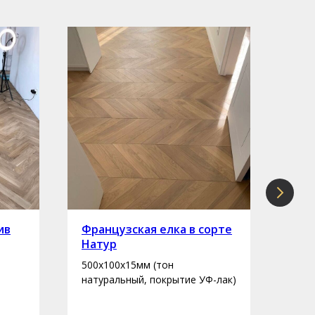
ив
Французская елка в сорте
Инж
Натур
сор
500х100х15мм (тон
400-
натуральный, покрытие УФ-лак)
нату