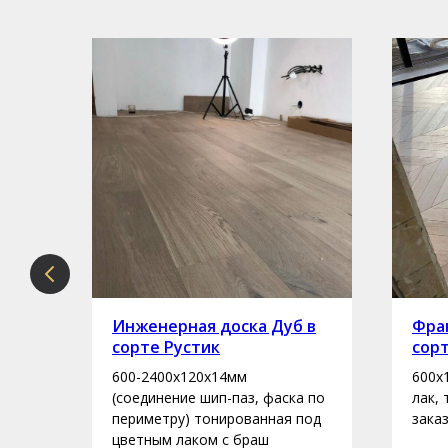
рте
Инженерная доска Дуб в
Фран
сорте Рустик
сор
600-2400х120х14мм
600х
асло
(соединение шип-паз, фаска по
лак,
периметру) тонированная под
зака
цветным лаком с браш