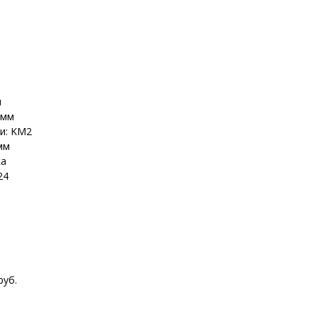
м
5мм
и: KM2
мм
ка
24
.
руб.