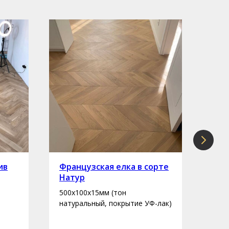
ив
Французская елка в сорте
Инж
Натур
сор
500х100х15мм (тон
400-
натуральный, покрытие УФ-лак)
нату