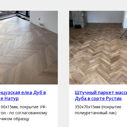
цузская елка Дуб в
Штучный паркет масс
те Натур
Дуба в сорте Рустик
100х15мм, покрытие УФ-
350х70х15мм (покрытие
 тон - по согласованному
полиуретановый лак)
зчиком образцу