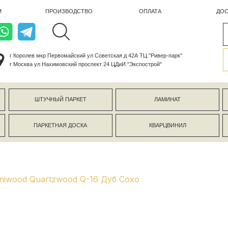
ПРОИЗВОДСТВО
ОПЛАТА
ДОСТАВКА
лев мкр Первомайский ул Советская д 42А ТЦ "Ривер-парк"
ва ул Нахимовский проспект 24 ЦДиИ "Экспострой"
ШТУЧНЫЙ ПАРКЕТ
ЛАМИНАТ
КЕРАМОГР
ПАРКЕТНАЯ ДОСКА
КВАРЦВИНИЛ
СТЕНОВЫЕ 
iwood Quartzwood Q-16 Дуб Сохо