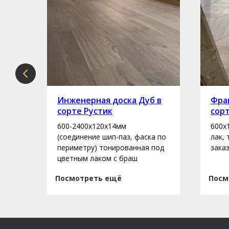
рте
Инженерная доска Дуб в
Фран
сорте Рустик
сор
600-2400х120х14мм
600х
асло
(соединение шип-паз, фаска по
лак,
периметру) тонированная под
зака
цветным лаком с браш
Посмотреть ещё
Посм