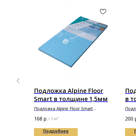
Подложка Alpine Floor
Под
 лист
Smart в толщине 1,5мм
в 
еская
Подложка Alpine Floor Smart
Подл
1000х500х1,5мм
7000
168
р.
200
/
1 m²
Подробнее