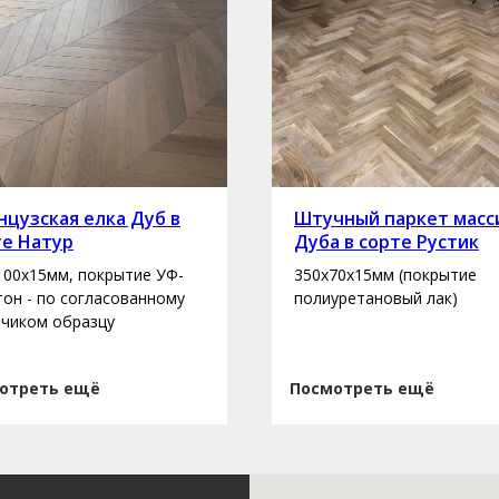
цузская елка Дуб в
Штучный паркет масс
те Натур
Дуба в сорте Рустик
100х15мм, покрытие УФ-
350х70х15мм (покрытие
 тон - по согласованному
полиуретановый лак)
зчиком образцу
отреть ещё
Посмотреть ещё