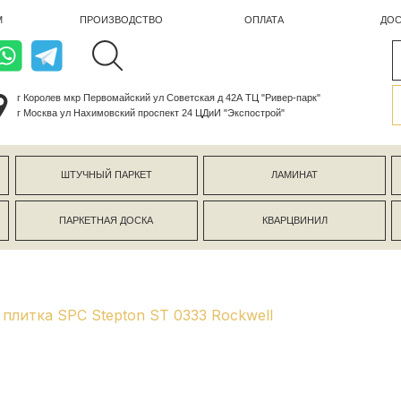
ПРОИЗВОДСТВО
ОПЛАТА
ДОСТАВКА
лев мкр Первомайский ул Советская д 42А ТЦ "Ривер-парк"
ва ул Нахимовский проспект 24 ЦДиИ "Экспострой"
ШТУЧНЫЙ ПАРКЕТ
ЛАМИНАТ
КЕРАМОГР
ПАРКЕТНАЯ ДОСКА
КВАРЦВИНИЛ
СТЕНОВЫЕ 
плитка SPC Stepton ST 0333 Rockwell