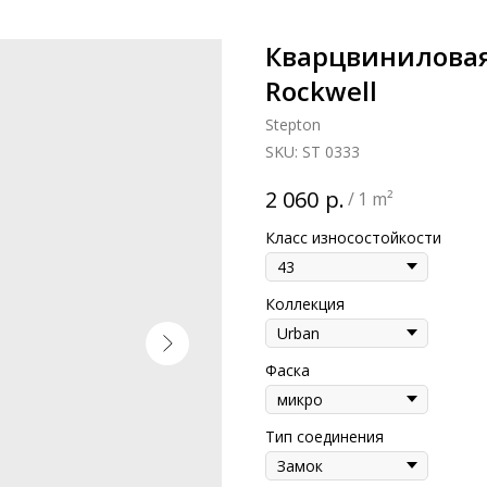
Кварцвиниловая 
Rockwell
Stepton
SKU:
ST 0333
р.
2 060
/
1 m²
Класс износостойкости
Коллекция
Фаска
Тип соединения