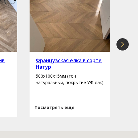
ив
Французская елка в сорте
Инж
Натур
сор
500х100х15мм (тон
400-
натуральный, покрытие УФ-лак)
нату
Посмотреть ещё
Пос