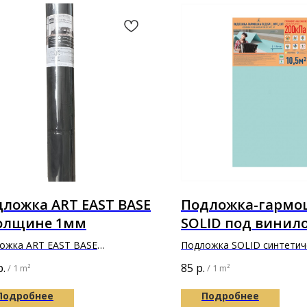
ложка ART EAST BASE
Подложка-гармо
толщине 1мм
SOLID под винил
замковой ламинат
ожка ART EAST BASE
Подложка SOLID синтетич
WPC, LVT) в толщ
х1100х1мм
зеленая 10м х 1,05м х 1,5
р.
85
р.
/
1 m²
/
1 m²
1,5мм
Подробнее
Подробнее