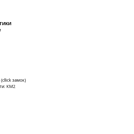
СТИКИ
м
cllick замок)
ти: КМ2