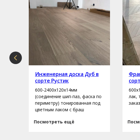
рте
Инженерная доска Дуб в
Фран
сорте Рустик
сор
600-2400х120х14мм
600х
асло
(соединение шип-паз, фаска по
лак,
периметру) тонированная под
зака
цветным лаком с браш
Посмотреть ещё
Посм