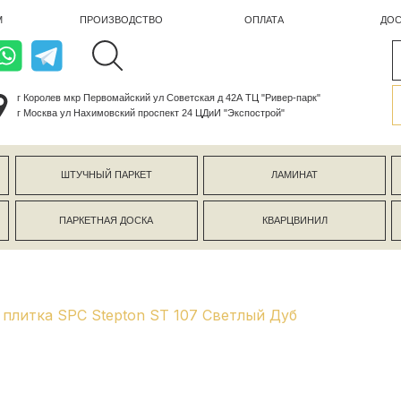
ПРОИЗВОДСТВО
ОПЛАТА
ДОСТАВКА
лев мкр Первомайский ул Советская д 42А ТЦ "Ривер-парк"
ва ул Нахимовский проспект 24 ЦДиИ "Экспострой"
ШТУЧНЫЙ ПАРКЕТ
ЛАМИНАТ
КЕРАМОГР
ПАРКЕТНАЯ ДОСКА
КВАРЦВИНИЛ
СТЕНОВЫЕ 
плитка SPC Stepton ST 107 Светлый Дуб