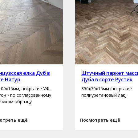
цузская елка Дуб в
Штучный паркет масс
те Натур
Дуба в сорте Рустик
100х15мм, покрытие УФ-
350х70х15мм (покрытие
 тон - по согласованному
полиуретановый лак)
зчиком образцу
отреть ещё
Посмотреть ещё