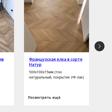
ив
Французская елка в сорте
Инж
Натур
сор
500х100х15мм (тон
400-
натуральный, покрытие УФ-лак)
нату
Посмотреть ещё
Пос