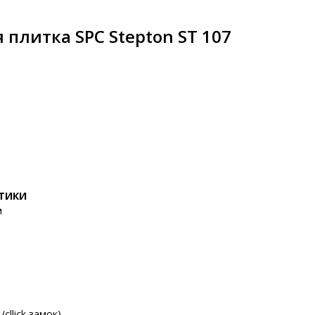
плитка SPC Stepton ST 107
СТИКИ
м
cllick замок)