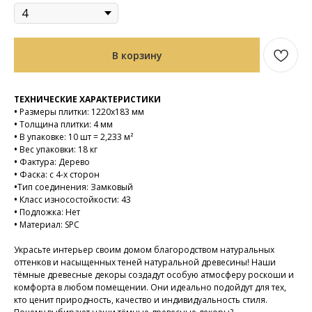
В корзину
ТЕХНИЧЕСКИЕ ХАРАКТЕРИСТИКИ
•
Размеры плитки: 1220х183 мм
•
Толщина плитки: 4 мм
•
В упаковке: 10 шт = 2,233 м²
•
Вес упаковки: 18 кг
•
Фактура: Дерево
•
Фаска: с 4-х сторон
•
Тип соединения: Замковый
•
Класс износостойкости: 43
•
Подложка: Нет
•
Материал: SPC
Украсьте интерьер своим домом благородством натуральных
оттенков и насыщенных теней натуральной древесины! Наши
тёмные древесные декоры создадут особую атмосферу роскоши и
комфорта в любом помещении. Они идеально подойдут для тех,
кто ценит природность, качество и индивидуальность стиля.