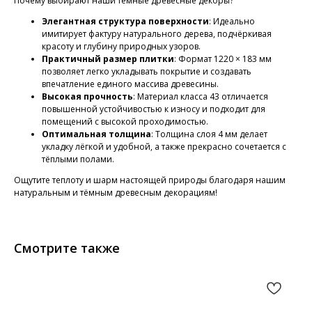
Почему выбирают наши тёмные древесные декоры?
Элегантная структура поверхности
: Идеально
имитирует фактуру натурального дерева, подчёркивая
красоту и глубину природных узоров.
Практичный размер плитки
: Формат 1220 × 183 мм
позволяет легко укладывать покрытие и создавать
впечатление единого массива древесины.
Высокая прочность
: Материал класса 43 отличается
повышенной устойчивостью к износу и подходит для
помещений с высокой проходимостью.
Оптимальная толщина
: Толщина слоя 4 мм делает
укладку лёгкой и удобной, а также прекрасно сочетается с
тёплыми полами.
Ощутите теплоту и шарм настоящей природы благодаря нашим
натуральным и тёмным древесным декорациям!
Смотрите также