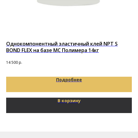
Однокомпонентный эластичный клей NPT S
По
BOND FLEX на базе MC Полимера 14кг
то
Под
14 500
р.
29
Подробнее
В корзину