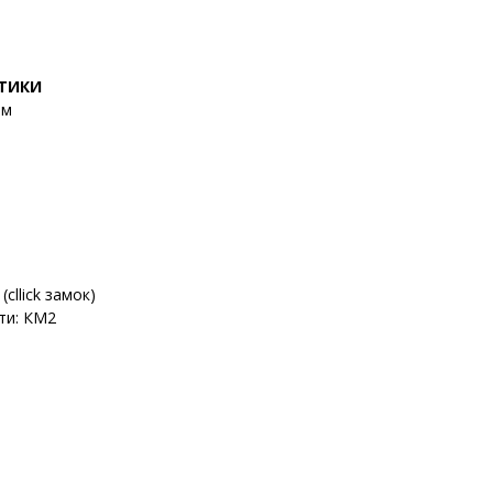
СТИКИ
мм
cllick замок)
ти: КМ2