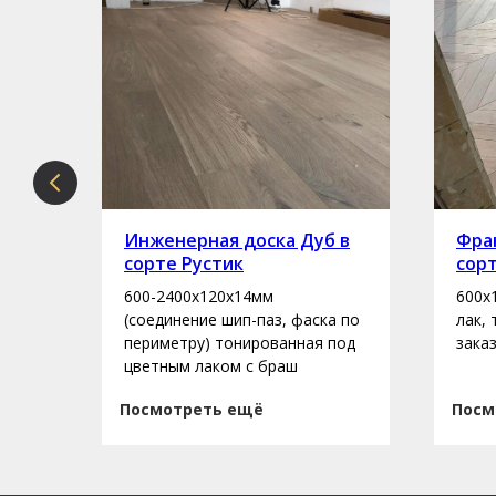
рте
Инженерная доска Дуб в
Фран
сорте Рустик
сор
600-2400х120х14мм
600х
асло
(соединение шип-паз, фаска по
лак,
периметру) тонированная под
зака
цветным лаком с браш
Посмотреть ещё
Посм