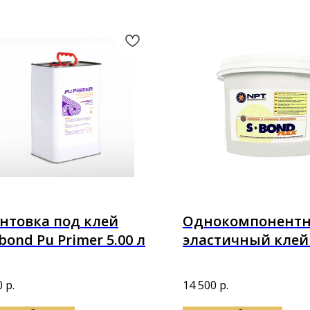
нтовка под клей
Однокомпонент
bond Pu Primer 5.00 л
эластичный клей
BOND FLEX на баз
Полимера 14кг
0
р.
14 500
р.