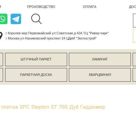
ПРОИЗВОДСТВО
ОПЛАТА
ДОСТАВКА
лев мкр Первомайский ул Советская д 42А ТЦ "Ривер-парк"
ва ул Нахимовский проспект 24 ЦДиИ "Экспострой"
ШТУЧНЫЙ ПАРКЕТ
ЛАМИНАТ
КЕРАМОГР
ПАРКЕТНАЯ ДОСКА
КВАРЦВИНИЛ
СТЕНОВЫЕ 
плитка SPC Stepton ST 765 Дуб Гидромир