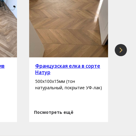
ив
Французская елка в сорте
Инж
Натур
сор
500х100х15мм (тон
400-
натуральный, покрытие УФ-лак)
нату
Посмотреть ещё
Пос