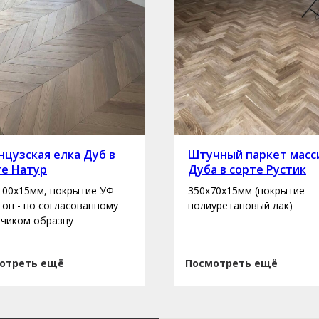
цузская елка Дуб в
Штучный паркет масс
те Натур
Дуба в сорте Рустик
100х15мм, покрытие УФ-
350х70х15мм (покрытие
 тон - по согласованному
полиуретановый лак)
зчиком образцу
отреть ещё
Посмотреть ещё