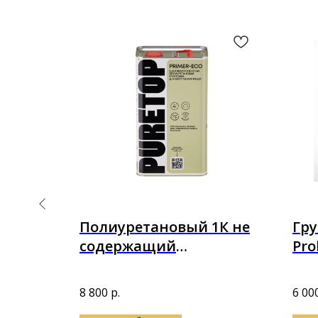
Полиуретановый 1К не
Гру
 лист
содержащий
Pro
растворителя грунт
еская
Puretop Primer-ECO 4,5 кг
8 800
р.
6 00
(5л)