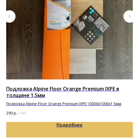
Подложка Alpine Floor Orange Premium IXPE в
По
толщине 1,5мм
Под
Подложка Alpine Floor Orange Premium IXPE 10000х1000х1,5мм
16
290
р.
/
1 m²
Подробнее