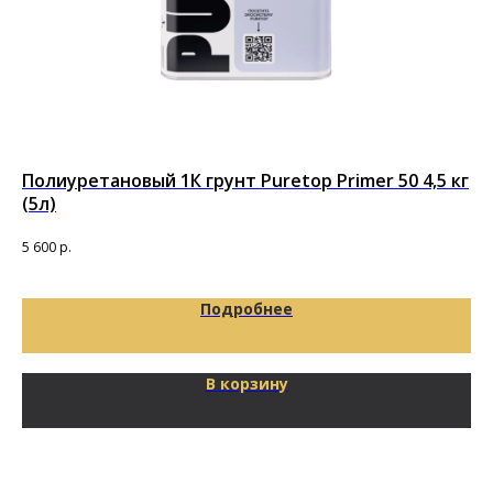
Полиуретановый 1К грунт Puretop Primer 50 4,5 кг
По
(5л)
Под
16
5 600
р.
Подробнее
В корзину