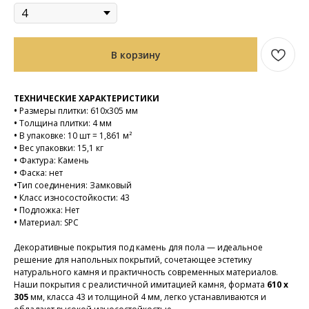
В корзину
ТЕХНИЧЕСКИЕ ХАРАКТЕРИСТИКИ
•
Размеры плитки: 610х305 мм
•
Толщина плитки: 4 мм
•
В упаковке: 10 шт = 1,861 м²
•
Вес упаковки: 15,1 кг
•
Фактура: Камень
•
Фаска: нет
•
Тип соединения: Замковый
•
Класс износостойкости: 43
•
Подложка: Нет
•
Материал: SPC
Декоративные покрытия под камень для пола — идеальное
решение для напольных покрытий, сочетающее эстетику
натурального камня и практичность современных материалов.
Наши покрытия с реалистичной имитацией камня, формата
610 x
305
мм, класса 43 и толщиной 4 мм, легко устанавливаются и