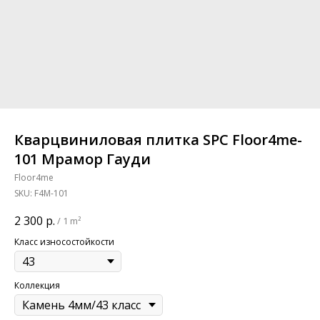
Кварцвиниловая плитка SPC Floor4me-
101 Мрамор Гауди
Floor4me
SKU:
F4M-101
2 300
р.
/
1 m²
Класс износостойкости
Коллекция