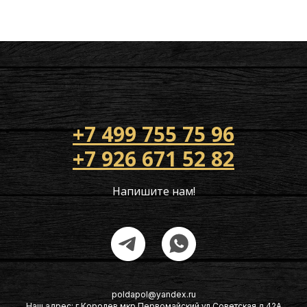
+7 499 755 75 96
+7 926 671 52 82
Напишите нам!
poldapol@yandex.ru
Наш адрес: г Королев мкр Первомайский ул Советская д 42А