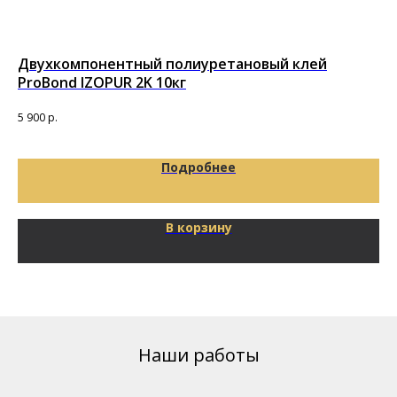
Двухкомпонентный полиуретановый клей
По
ProBond IZOPUR 2K 10кг
т
Под
5 900
р.
92
Подробнее
В корзину
Наши работы