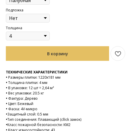
Подложка
Толщина
В корзину
ТЕХНИЧЕСКИЕ ХАРАКТЕРИСТИКИ
•
Размеры плитки: 1220х181 мм
•
Толщина плитки: 4 мм
•
В упаковке: 12 шт = 2,64 м²
•
Вес упаковки: 20.5 кг
•
Фактура: Дерево
•
Цвет: Бежевый
•
Фаска: 4V-микро
•
Защитный слой: 0.5 мм
•
Тип соединения: Плавающий (cllick замок)
•
Класс пожарной безопасности: КМ2
•
Класс износостойкости: 43