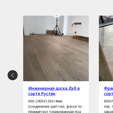
рте
Инженерная доска Дуб в
Фран
сорте Рустик
сор
600-2400х120х14мм
600х
асло
(соединение шип-паз, фаска по
лак,
периметру) тонированная под
зака