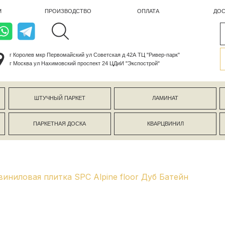
ПРОИЗВОДСТВО
ОПЛАТА
ДОСТАВКА
лев мкр Первомайский ул Советская д 42А ТЦ "Ривер-парк"
ва ул Нахимовский проспект 24 ЦДиИ "Экспострой"
ШТУЧНЫЙ ПАРКЕТ
ЛАМИНАТ
КЕРАМОГР
ПАРКЕТНАЯ ДОСКА
КВАРЦВИНИЛ
СТЕНОВЫЕ 
виниловая плитка SPC Alpine floor Дуб Батейн