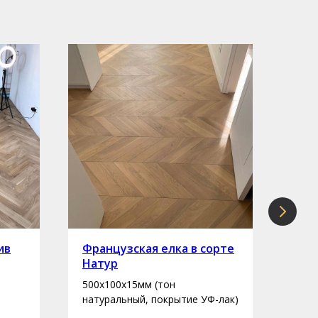
ив
Французская елка в сорте
Инж
Натур
сор
500х100х15мм (тон
400-
натуральный, покрытие УФ-лак)
нату