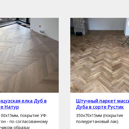
цузская елка Дуб в
Штучный паркет масс
те Натур
Дуба в сорте Рустик
100х15мм, покрытие УФ-
350х70х15мм (покрытие
 тон - по согласованному
полиуретановый лак)
зчиком образцу