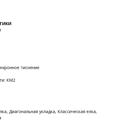
СТИКИ
м
инхронное тиснение
ти: КМ2
лка, Диагональная укладка, Классическая елка,
а