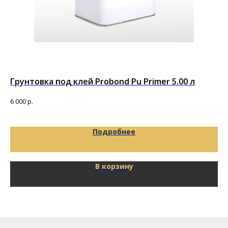
Грунтовка под клей Probond Pu Primer 5.00 л
PU
по
6 000
р.
13 
Подробнее
В корзину