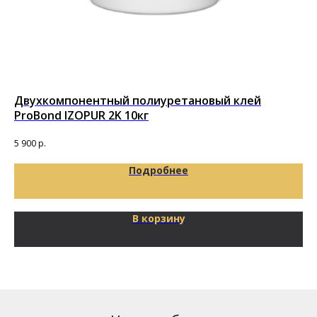
Двухкомпонентный полиуретановый клей
Кл
ProBond IZOPUR 2K 10кг
Кле
пок
2 9
5 900
р.
Подробнее
В корзину