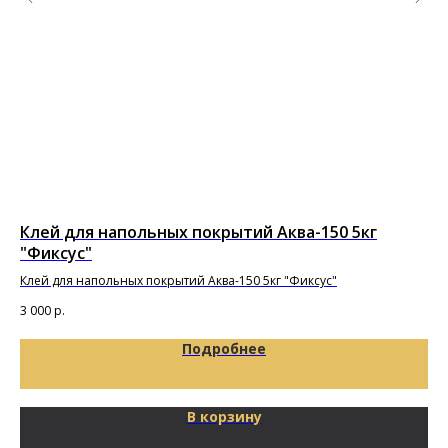
Клей для напольных покрытий Аква-150 5кг
Кл
"Фиксус"
Кле
пок
Клей для напольных покрытий Аква-150 5кг "Фиксус"
2 9
3 000
р.
Подробнее
В корзину