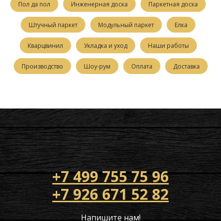
Пол да пол
Инженерная доска
Паркетная доска
Штучный паркет
Модульный паркет
Елка
Кварцвинил
Укладка и уход
Наши работы
Производство
Шоу-рум
Оплата
Доставка
+7 499 755 75 96
+7 926 671 52 82
Напишите нам!