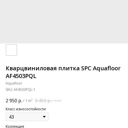
Кварцвиниловая плитка SPC Aquafloor
AF4503PQL
Aquafloor
SKU:
AF4503PQL-1
2 950
р.
3 450
р.
/
1 m²
/
1 m²
Класс износостойкости
Коллекция