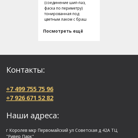
(соединение шип-паз,
фаска по периметру)
тонированная под
цветным лаком с браш
Посмотреть ещё
Контакты:
+7 499 755 75 96
+7 926 671 52 82
Наши адреса:
г Королев мкр Первомайский ул Cоветская д 42А ТЦ
"Ривер Парк"