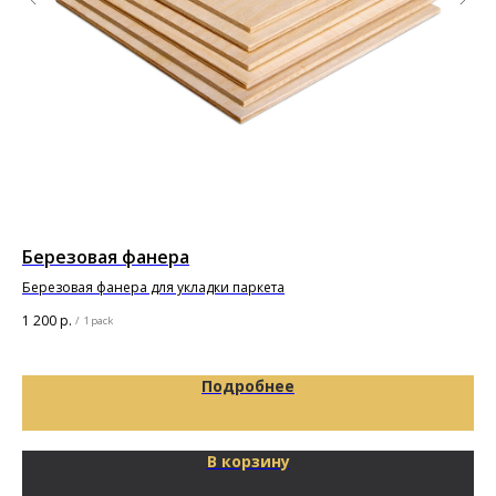
Березовая фанера
По
(5
Березовая фанера для укладки паркета
1 200
р.
/
1 pack
5 6
Подробнее
В корзину