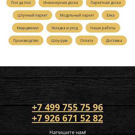
Пол да пол
Инженерная доска
Паркетная доска
Штучный паркет
Модульный паркет
Елка
Кварцвинил
Укладка и уход
Наши работы
Производство
Шоу-рум
Оплата
Доставка
+7 499 755 75 96
+7 926 671 52 82
Напишите нам!