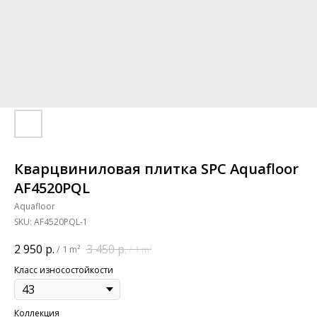
Кварцвиниловая плитка SPC Aquafloor
AF4520PQL
Aquafloor
SKU:
AF4520PQL-1
2 950
р.
3 450
р.
/
1 m²
/
1 m²
Класс износостойкости
Коллекция