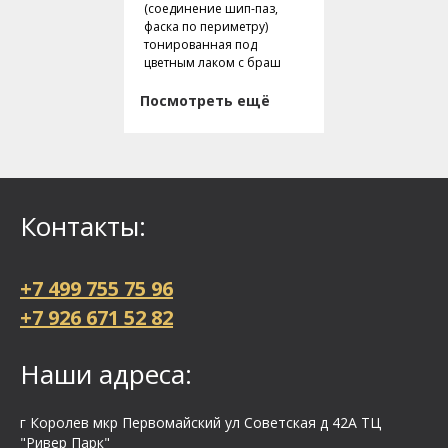
(соединение шип-паз,
фаска по периметру)
тонированная под
цветным лаком с браш
Посмотреть ещё
Контакты:
+7 499 755 75 96
+7 926 671 52 82
Наши адреса:
г Королев мкр Первомайский ул Cоветская д 42А ТЦ
"Ривер Парк"