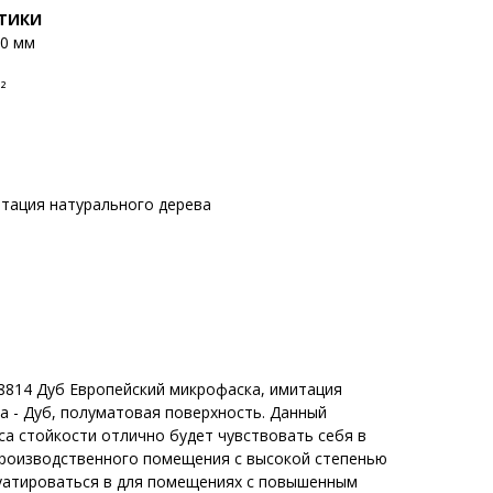
СТИКИ
.0 мм
²
итация натурального дерева
.
 8814 Дуб Европейский микрофаска, имитация
а - Дуб, полуматовая поверхность. Данный
са стойкости отлично будет чувствовать себя в
роизводственного помещения с высокой степенью
луатироваться в для помещениях с повышенным