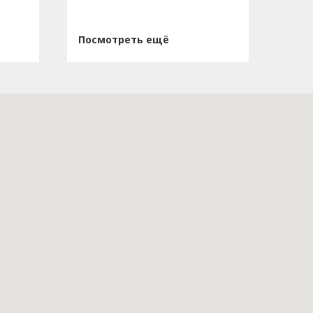
Посмотреть ещё
Пос