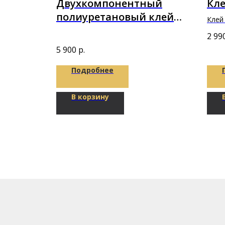
loor
Двухкомпонентный
Кле
я ЭПС
полиуретановый клей
Клей 
ProBond IZOPUR 2K 10кг
прик
2 99
покр
S Pro)
5 900
р.
Подробнее
В корзину