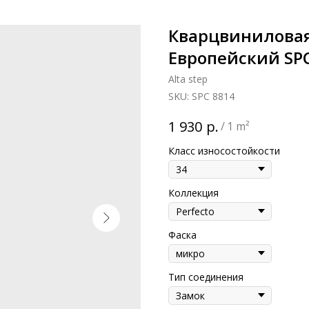
Кварцвиниловая 
Европейский SPC
Alta step
SKU:
SPC 8814
р.
1 930
/
1 m²
Класс износостойкости
Коллекция
Фаска
Тип соединения