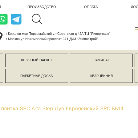
ПРОИЗВОДСТВО
ОПЛАТА
ДОСТАВКА
лев мкр Первомайский ул Советская д 42А ТЦ "Ривер-парк"
ва ул Нахимовский проспект 24 ЦДиИ "Экспострой"
ШТУЧНЫЙ ПАРКЕТ
ЛАМИНАТ
КЕРАМОГР
ПАРКЕТНАЯ ДОСКА
КВАРЦВИНИЛ
СТЕНОВЫЕ 
плитка SPC Alta Step Дуб Европейский SPC 8814