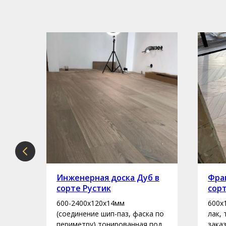
рте
Инженерная доска Дуб в
Фран
сорте Рустик
сор
600-2400х120х14мм
600х
асло
(соединение шип-паз, фаска по
лак,
периметру) тонированная под
зака