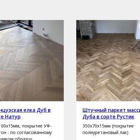
цузская елка Дуб в
Штучный паркет масс
те Натур
Дуба в сорте Рустик
100х15мм, покрытие УФ-
350х70х15мм (покрытие
 тон - по согласованному
полиуретановый лак)
зчиком образцу