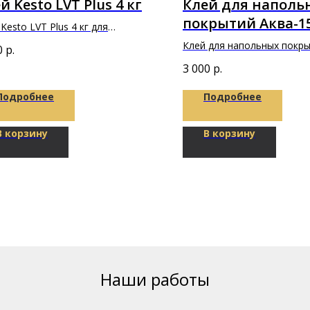
й Kesto LVT Plus 4 кг
Клей для наполь
покрытий Аква-15
Kesto LVT Plus 4 кг для
"Фиксус"
леивания напольных и стеновых
Клей для напольных покр
0
р.
ытий и плиток из ПВХ
Аква-150 5кг "Фиксус"
3 000
р.
Подробнее
Подробнее
В корзину
В корзину
Наши работы