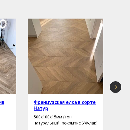
ив
Французская елка в сорте
Инж
Натур
сор
500х100х15мм (тон
400-
натуральный, покрытие УФ-лак)
нату