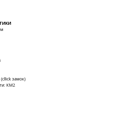
СТИКИ
мм
й
cllick замок)
ти: КМ2