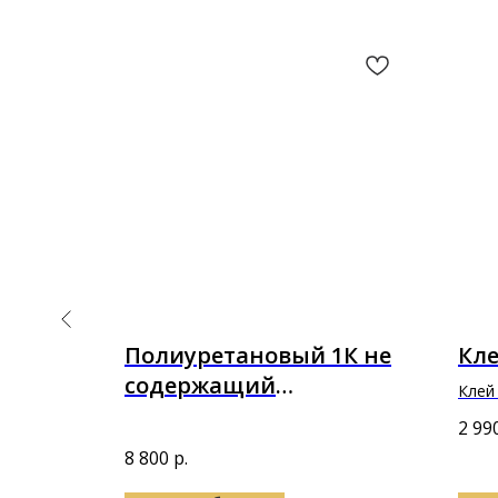
loor
Полиуретановый 1К не
Кле
ната в
содержащий
Клей 
растворителя грунт
прик
fort
2 99
покр
Puretop Primer-ECO 4,5 кг
8 800
р.
(5л)