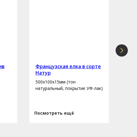
ив
Французская елка в сорте
Инж
Натур
сор
500х100х15мм (тон
400-
натуральный, покрытие УФ-лак)
нату
Посмотреть ещё
Пос