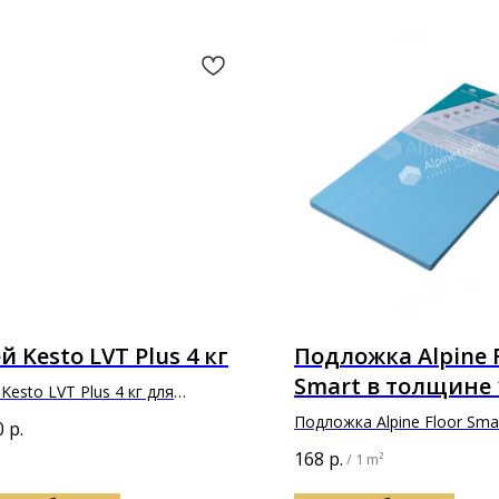
й Kesto LVT Plus 4 кг
Подложка Alpine 
Smart в толщине
Kesto LVT Plus 4 кг для
леивания напольных и стеновых
Подложка Alpine Floor Sma
0
р.
ытий и плиток из ПВХ
1000х500х1,5мм
168
р.
/
1 m²