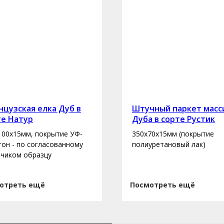
цузская елка Дуб в
Штучный паркет масс
те Натур
Дуба в сорте Рустик
100х15мм, покрытие УФ-
350х70х15мм (покрытие
 тон - по согласованному
полиуретановый лак)
зчиком образцу
отреть ещё
Посмотреть ещё