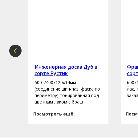
рте
Инженерная доска Дуб в
Фран
сорте Рустик
сор
600-2400х120х14мм
600х
асло
(соединение шип-паз, фаска по
лак,
периметру) тонированная под
зака
цветным лаком с браш
Посмотреть ещё
Посм