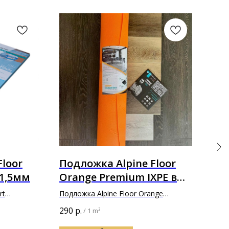
Floor
Подложка Alpine Floor
По
 1,5мм
Orange Premium IXPE в
SO
толщине 1,5мм
за
rt
Подложка Alpine Floor Orange
Подл
WP
Premium IXPE 10000х1000х1,5мм
зеле
290
р.
85
р
/
1 m²
1,