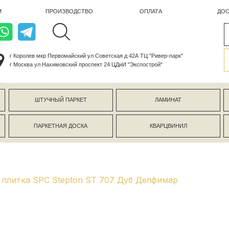
ПРОИЗВОДСТВО
ОПЛАТА
ДОСТАВКА
лев мкр Первомайский ул Советская д 42А ТЦ "Ривер-парк"
ва ул Нахимовский проспект 24 ЦДиИ "Экспострой"
ШТУЧНЫЙ ПАРКЕТ
ЛАМИНАТ
КЕРАМОГР
ПАРКЕТНАЯ ДОСКА
КВАРЦВИНИЛ
СТЕНОВЫЕ 
плитка SPC Stepton ST 707 Дуб Делфимар