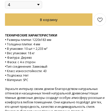
В корзину
ТЕХНИЧЕСКИЕ ХАРАКТЕРИСТИКИ
•
Размеры плитки: 1220х183 мм
•
Толщина плитки: 4 мм
•
В упаковке: 10 шт = 2,233 м²
•
Вес упаковки: 18 кг
•
Фактура: Дерево
•
Фаска: с 4-х сторон
•
Тип соединения: Замковый
•
Класс износостойкости: 43
•
Подложка: Нет
•
Материал: SPC
Украсьте интерьер своим домом благородством натуральных
оттенков и насыщенных теней натуральной древесины! Наши
тёмные древесные декоры создадут особую атмосферу роскоши и
комфорта в любом помещении. Они идеально подойдут для тех,
кто ценит природность, качество и индивидуальность стиля.