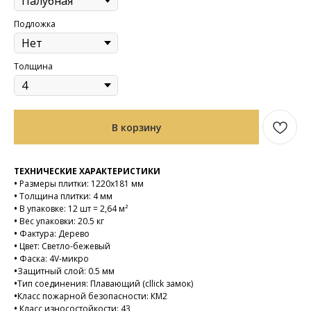
Подложка
Толщина
В корзину
ТЕХНИЧЕСКИЕ ХАРАКТЕРИСТИКИ
•
Размеры плитки: 1220х181 мм
•
Толщина плитки: 4 мм
•
В упаковке: 12 шт = 2,64 м²
•
Вес упаковки: 20.5 кг
•
Фактура: Дерево
•
Цвет: Светло-бежевый
•
Фаска: 4V-микро
•
Защитный слой: 0.5 мм
•
Тип соединения: Плавающий (cllick замок)
•
Класс пожарной безопасности: КМ2
•
Класс износостойкости: 43