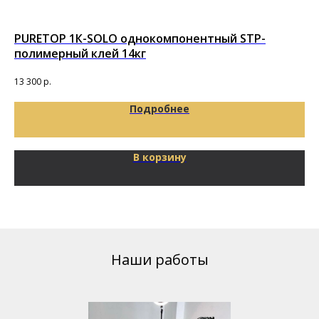
PURETOP 1К-SOLO однокомпонентный STP-
По
полимерный клей 14кг
Под
16
13 300
р.
Подробнее
В корзину
Наши работы