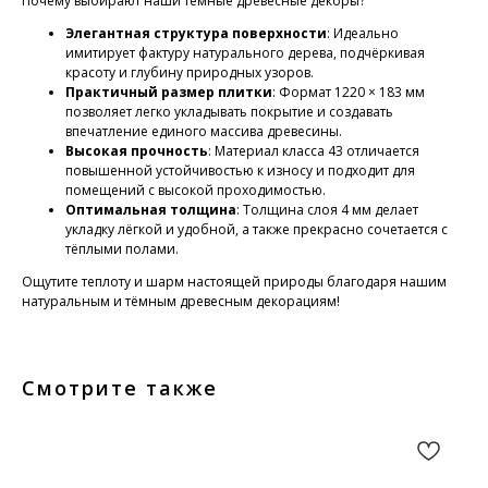
Почему выбирают наши тёмные древесные декоры?
Элегантная структура поверхности
: Идеально
имитирует фактуру натурального дерева, подчёркивая
красоту и глубину природных узоров.
Практичный размер плитки
: Формат 1220 × 183 мм
позволяет легко укладывать покрытие и создавать
впечатление единого массива древесины.
Высокая прочность
: Материал класса 43 отличается
повышенной устойчивостью к износу и подходит для
помещений с высокой проходимостью.
Оптимальная толщина
: Толщина слоя 4 мм делает
укладку лёгкой и удобной, а также прекрасно сочетается с
тёплыми полами.
Ощутите теплоту и шарм настоящей природы благодаря нашим
натуральным и тёмным древесным декорациям!
Смотрите также