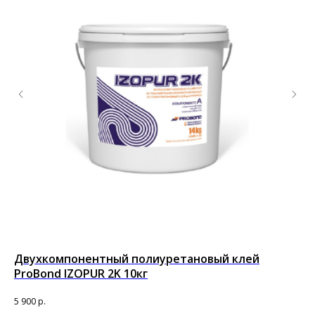
Двухкомпонентный полиуретановый клей
По
ProBond IZOPUR 2K 10кг
ра
5 900
р.
8 8