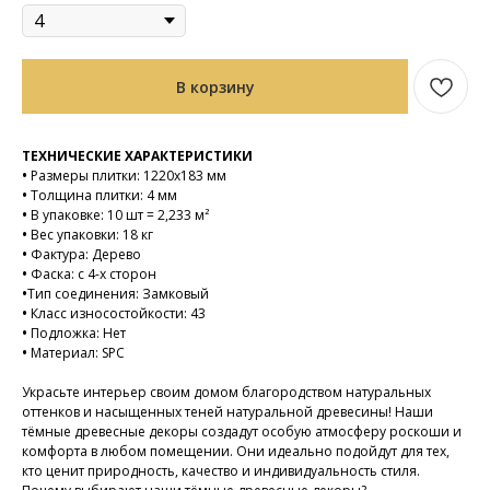
В корзину
ТЕХНИЧЕСКИЕ ХАРАКТЕРИСТИКИ
•
Размеры плитки: 1220х183 мм
•
Толщина плитки: 4 мм
•
В упаковке: 10 шт = 2,233 м²
•
Вес упаковки: 18 кг
•
Фактура: Дерево
•
Фаска: с 4-х сторон
•
Тип соединения: Замковый
•
Класс износостойкости: 43
•
Подложка: Нет
•
Материал: SPC
Украсьте интерьер своим домом благородством натуральных
оттенков и насыщенных теней натуральной древесины! Наши
тёмные древесные декоры создадут особую атмосферу роскоши и
комфорта в любом помещении. Они идеально подойдут для тех,
кто ценит природность, качество и индивидуальность стиля.