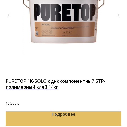
PURETOP 1К-SOLO однокомпонентный STP-
Гр
полимерный клей 14кг
по
13 300
р.
11 
Подробнее