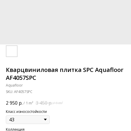
Кварцвиниловая плитка SPC Aquafloor
AF4057SPC
Aquafloor
SKU:
AF4057SPC
2 950
р.
3 450
р.
/
1 m²
/
1 m²
Класс износостойкости
Коллекция