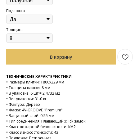
Подложка
Толщина
В корзину
ТЕХНИЧЕСКИЕ ХАРАКТЕРИСТИКИ
•
Размеры плитки: 1800х229 мм
•
Толщина плитки: 8 мм
•
В упаковке: 6 шт = 2.4732 м2
•
Вес упаковки: 31.0 кг
•
Фактура: Дерево
•
Фаска: 4V-GROOVE "Premium"
•
Защитный слой: 0.55 мм
•
Тип соединения: Плавающий(cllick замок)
•
Класс пожарной безопасности: КМ2
•
Класс износостойкости: 43
•
Подложка: Встроенная