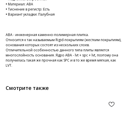
•
Материал: ABA
•
Тиснение в регистр: Есть
•
Вариант укладки: Палубная
ABA - инженерная каменно-полимерная плитка.
Относится к так называемым Rigid-покрытиям (жестким покрытиям),
основания которых состоят из нескольких слоев.
Отличительной особенностью данного типа плиты является
многослойность основания. Ядро ABA - lvt + spc + lvt, поэтому она
получилась такая же прочная как SPC и в то же время мягкая, как
LVT.
Смотрите также