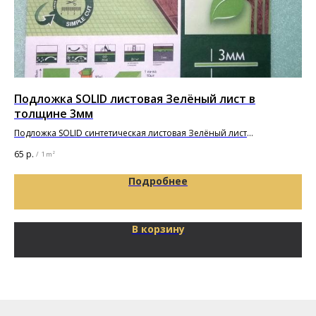
Подложка SOLID листовая Зелёный лист в
Кл
толщине 3мм
Кле
пок
Подложка SOLID синтетическая листовая Зелёный лист
9 3
1000х500х3мм
65
р.
/
1 m²
Подробнее
В корзину