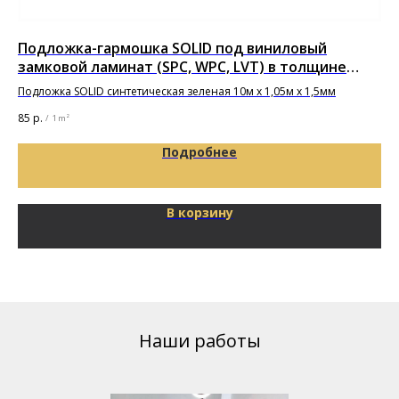
Подложка-гармошка SOLID под виниловый
По
замковой ламинат (SPC, WPC, LVT) в толщине
Под
1,5мм
Подложка SOLID синтетическая зеленая 10м х 1,05м х 1,5мм
16
85
р.
/
1 m²
Подробнее
В корзину
Наши работы