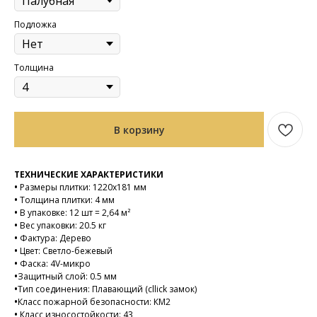
Подложка
Толщина
В корзину
ТЕХНИЧЕСКИЕ ХАРАКТЕРИСТИКИ
•
Размеры плитки: 1220х181 мм
•
Толщина плитки: 4 мм
•
В упаковке: 12 шт = 2,64 м²
•
Вес упаковки: 20.5 кг
•
Фактура: Дерево
•
Цвет: Светло-бежевый
•
Фаска: 4V-микро
•
Защитный слой: 0.5 мм
•
Тип соединения: Плавающий (cllick замок)
•
Класс пожарной безопасности: КМ2
•
Класс износостойкости: 43