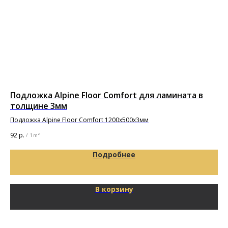
Подложка Alpine Floor Comfort для ламината в
По
толщине 3мм
то
Подложка Alpine Floor Comfort 1200х500х3мм
Под
92
р.
29
/
1 m²
Подробнее
В корзину