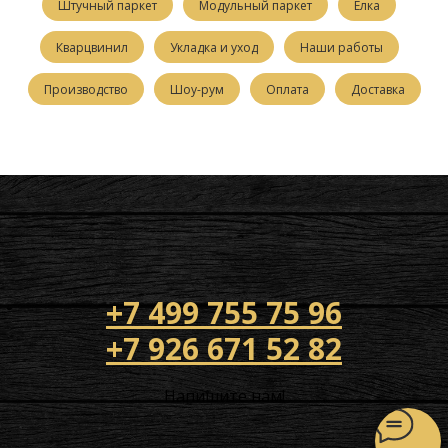
Штучный паркет
Модульный паркет
Елка
Кварцвинил
Укладка и уход
Наши работы
Производство
Шоу-рум
Оплата
Доставка
+7 499 755 75 96
+7 926 671 52 82
Напишите нам!