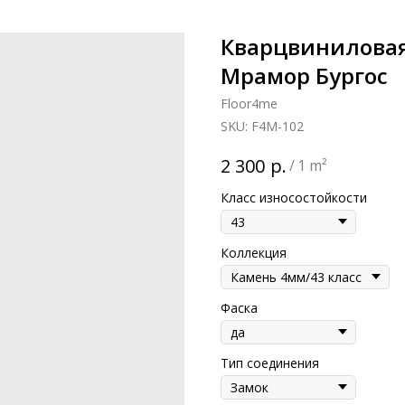
Кварцвиниловая
Мрамор Бургос
Floor4me
SKU:
F4M-102
р.
2 300
/
1 m²
Класс износостойкости
Коллекция
Фаска
Тип соединения