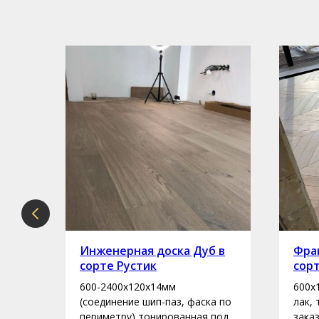
рте
Инженерная доска Дуб в
Фран
сорте Рустик
сор
600-2400х120х14мм
600х
асло
(соединение шип-паз, фаска по
лак,
периметру) тонированная под
зака