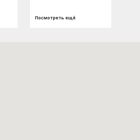
Посмотреть ещё
Пос