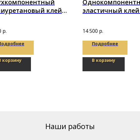
ухкомпонентный
Однокомпонент
лиуретановый клей
эластичный клей
etop 2K-Parket A+B
BOND FLEX на баз
кг
Полимера 14кг
0
р.
14 500
р.
Подробнее
Подробнее
В корзину
В корзину
Наши работы