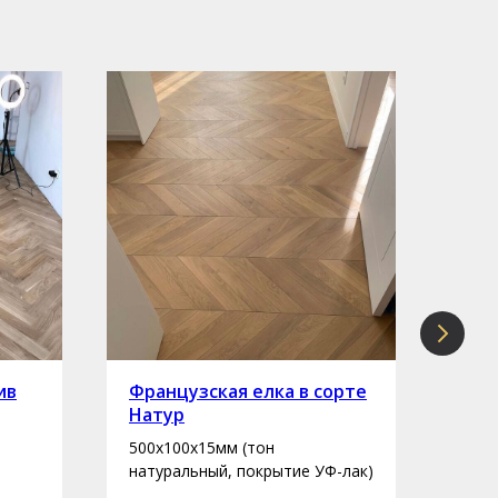
ив
Французская елка в сорте
Инж
Натур
сор
500х100х15мм (тон
400-
натуральный, покрытие УФ-лак)
нату