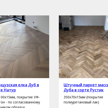
цузская елка Дуб в
Штучный паркет масс
те Натур
Дуба в сорте Рустик
100х15мм, покрытие УФ-
350х70х15мм (покрытие
 тон - по согласованному
полиуретановый лак)
зчиком образцу