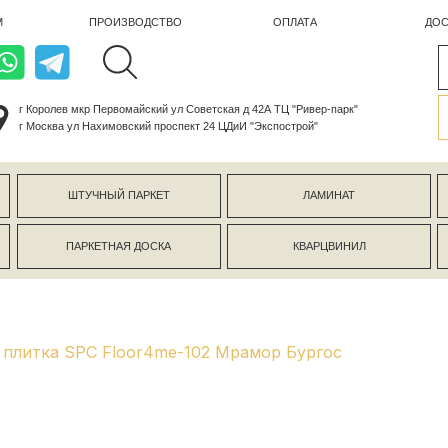
ПРОИЗВОДСТВО
ОПЛАТА
ДОСТАВКА
лев мкр Первомайский ул Советская д 42А ТЦ "Ривер-парк"
ва ул Нахимовский проспект 24 ЦДиИ "Экспострой"
ШТУЧНЫЙ ПАРКЕТ
ЛАМИНАТ
КЕРАМОГР
ПАРКЕТНАЯ ДОСКА
КВАРЦВИНИЛ
СТЕНОВЫЕ 
плитка SPC Floor4me-102 Мрамор Бургос