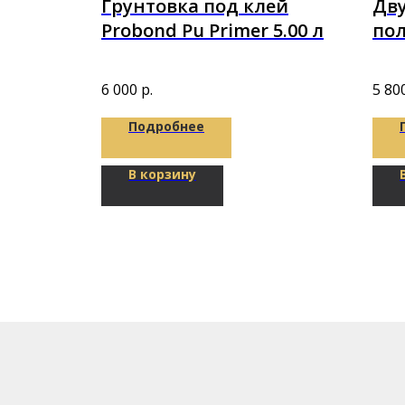
T BASE
Грунтовка под клей
Дв
Probond Pu Primer 5.00 л
по
Pur
8,1
6 000
р.
5 80
Подробнее
В корзину