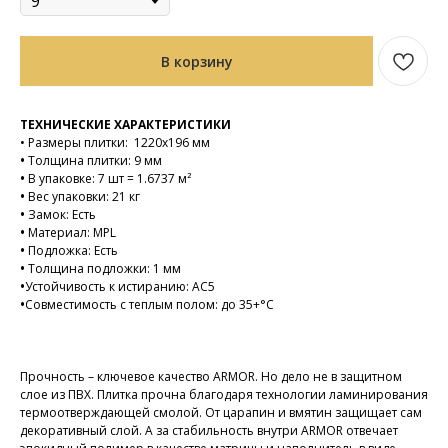
В корзину
ТЕХНИЧЕСКИЕ ХАРАКТЕРИСТИКИ
•
Размеры плитки: 1220х196 мм
•
Толщина плитки: 9 мм
•
В упаковке: 7 шт = 1.6737 м²
•
Вес упаковки: 21 кг
•
Замок: Есть
•
Материал: MPL
•
Подложка: Есть
•
Толщина подложки: 1 мм
•
Устойчивость к истиранию: AC5
•
Совместимость с теплым полом: до 35+°C
Прочность – ключевое качество ARMOR. Но дело не в защитном
слое из ПВХ. Плитка прочна благодаря технологии ламинирования
термоотверждающей смолой. От царапин и вмятин защищает сам
декоративный слой. А за стабильность внутри ARMOR отвечает