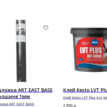
ложка ART EAST BASE
Клей Kesto LVT Plu
толщине 1мм
Клей Kesto LVT Plus 4 кг д
приклеивания напольных 
ожка ART EAST BASE
2 990
р.