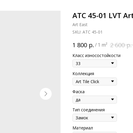
ATC 45-01 LVT A
Art East
SKU:
ATС 45-01
р.
р.
1 800
2 600
/
1 m²
Класс износостойкости
Коллекция
Фаска
Тип соединения
Материал