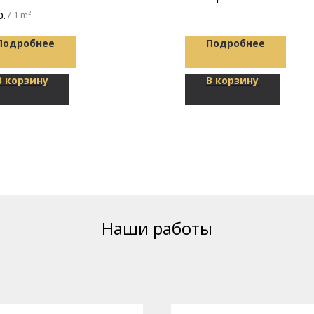
покрытий и плиток из ПВХ
х1100х1мм
р.
/
1 m²
Подробнее
Подробнее
В корзину
В корзину
Наши работы