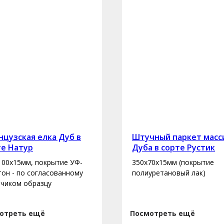
цузская елка Дуб в
Штучный паркет масс
те Натур
Дуба в сорте Рустик
100х15мм, покрытие УФ-
350х70х15мм (покрытие
 тон - по согласованному
полиуретановый лак)
зчиком образцу
отреть ещё
Посмотреть ещё