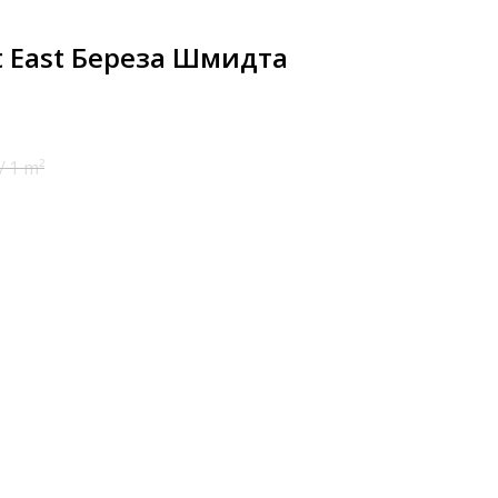
rt East Береза Шмидта
/
1 m²