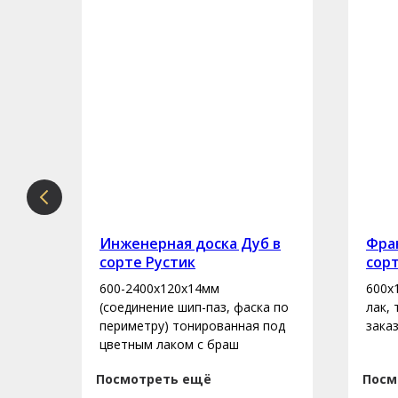
рте
Инженерная доска Дуб в
Фран
сорте Рустик
сор
600-2400х120х14мм
600х
асло
(соединение шип-паз, фаска по
лак,
периметру) тонированная под
зака
цветным лаком с браш
Посмотреть ещё
Посм