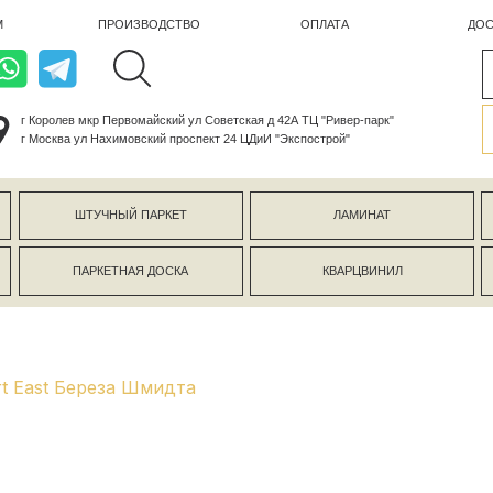
ПРОИЗВОДСТВО
ОПЛАТА
ДОСТАВКА
лев мкр Первомайский ул Советская д 42А ТЦ "Ривер-парк"
ва ул Нахимовский проспект 24 ЦДиИ "Экспострой"
ШТУЧНЫЙ ПАРКЕТ
ЛАМИНАТ
КЕРАМОГР
ПАРКЕТНАЯ ДОСКА
КВАРЦВИНИЛ
СТЕНОВЫЕ 
rt East Береза Шмидта