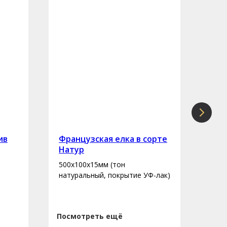
ив
Французская елка в сорте
Инж
Натур
сор
500х100х15мм (тон
400-
натуральный, покрытие УФ-лак)
нату
Посмотреть ещё
Пос