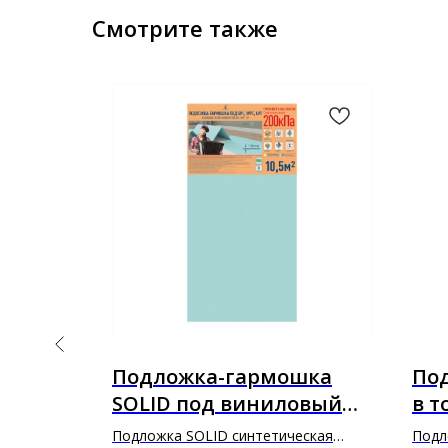
Смотрите также
loor
Подложка-гармошка
Под
ната в
SOLID под виниловый
в 
замковой ламинат (SPC,
fort
Подложка SOLID синтетическая
Подл