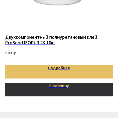
Двухкомпонентный полиуретановый клей
По
ProBond IZOPUR 2K 10кг
Под
16
5 900
р.
Подробнее
В корзину