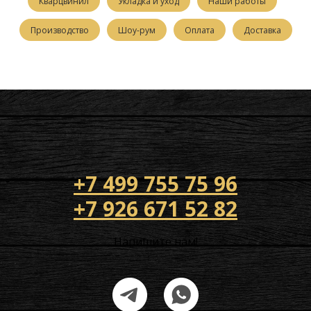
Кварцвинил
Укладка и уход
Наши работы
Производство
Шоу-рум
Оплата
Доставка
+7 499 755 75 96
+7 926 671 52 82
Напишите нам!