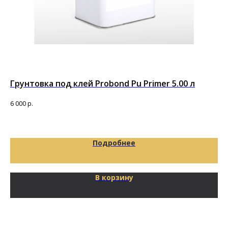
Грунтовка под клей Probond Pu Primer 5.00 л
По
т
6 000
р.
Под
92
Подробнее
В корзину