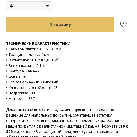
В корзину
ТЕХНИЧЕСКИЕ ХАРАКТЕРИСТИКИ
•
Размеры плитки: 610х305 мм
•
Толщина плитки: 4 мм
•
В упаковке: 10 шт = 1,861 м²
•
Вес упаковки: 15,1 кг
•
Фактура: Камень
•
Фаска: нет
•
Тип соединения: Замковый
•
Класс износостойкости: 43
•
Подложка: Нет
•
Материал: SPC
Декоративные покрытия под камень для пола — идеальное
решение для напольных покрытий, сочетающее эстетику
натурального камня и практичность современных материалов.
Наши покрытия с реалистичной имитацией камня, формата
610 x
305
мм, класса 43 и толщиной 4 мм, легко устанавливаются и