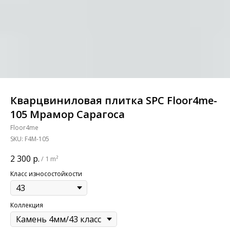
Кварцвиниловая плитка SPC Floor4me-
105 Мрамор Сарагоса
Floor4me
SKU:
F4M-105
2 300
р.
/
1 m²
Класс износостойкости
Коллекция